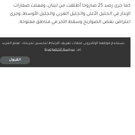
كما جرى رصد 25 صاروخا أطلقت من لبنان، وفعلت صفارات
الإنذار في الجليل الأعلى والجليل الغربي والجليل الأوسط، وجرى
اعتراض بعض الصواريخ وسقط الآخر في مناطق مفتوحة.
يستخدم موقعنا الإلكتروني ملفات تعريف الارتباط لتحسين تجربتك. تعلم المزيد
عن:
سياسة الخصوصية
ما رأيك؟
القبول
0
0
0
0
0
0
0
شارك على