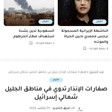
اخبار
اخبار
الناشطة الإيرانية المسجونة
السعودية تدين بشدة
نرجس محمدي «بين الحياة
استهداف مطار الخرطوم
والموت»
3 دقيقة للقراءة
4 دقيقة للقراءة
ترند الشرق
>
اخبار
>
صفارات الإنذار تدوي في مناطق الجليل شمالي إسرائيل
اخبار
صفارات الإنذار تدوي في مناطق الجليل
شمالي إسرائيل
كتب
فريق التحرير
20 نوفمبر، 2024
Posted