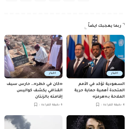
ربما يعجبك ايضاً
اخبار
اخبار
السعودية تؤكد في الأمم
«كان في خطر»… حارس سيف
المتحدة أهمية حماية حرية
القذافي يكشف كواليس
الملاحة بـ«هرمز»
إقامته بالزنتان
4 دقيقة للقراءة
6 دقيقة للقراءة