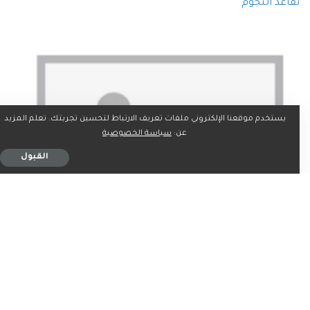
تقاعد النجوم
يستخدم موقعنا الإلكتروني ملفات تعريف الارتباط لتحسين تجربتك. تعلم المزيد
عن:
سياسة الخصوصية
القبول
أنهى العديد من نجوم الكرة السعودية مسيرتهم الرياضية في
دوري Yelo، بعد تحقيقهم نجاحات كبيرة على مستوى دوري
المحترفين، خطفوا معها الأضواء، وسجلوا إنجازات كبيرة مؤثرة