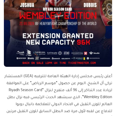
أعلن رئيس مجلس إدارة الهيئة العامة للترفيه (GEA) المستشار
تركي آل الشيخ، اليوم عن حصول “موسم الرياض” على الموافقة
لزيادة عدد التذاكر إلى 96 ألف متفرج لنزال “Riyadh Season Card
Wembley Edition”، الذي سيشهد الحدث الرئيسي فيه نزال بطل
العالم للوزن الثقيل في الاتحاد الدولي للملاكمة دانيال دوبوا
للدفاع عن لقبه لأول مرة ضد البطل السابق للوزن الثقيل مرتين