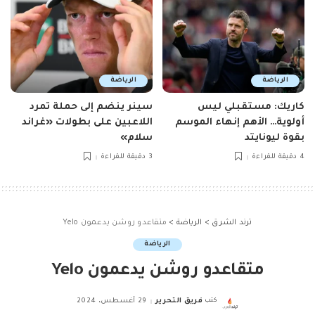
الرياضة
الرياضة
كاريك: مستقبلي ليس
سينر ينضم إلى حملة تمرد
أولوية… الأهم إنهاء الموسم
اللاعبين على بطولات «غراند
بقوة ليونايتد
سلام»
4 دقيقة للقراءة
3 دقيقة للقراءة
ترند الشرق
>
الرياضة
>
متقاعدو روشن يدعمون Yelo
الرياضة
متقاعدو روشن يدعمون Yelo
كتب
فريق التحرير
29 أغسطس، 2024
Posted
by