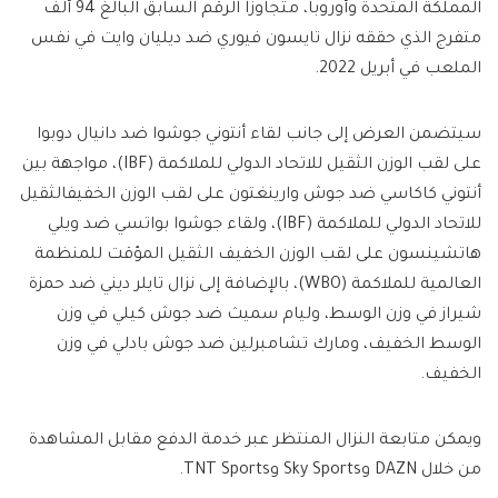
المملكة المتحدة وأوروبا، متجاوزًا الرقم السابق البالغ 94 ألف
متفرج الذي حققه نزال تايسون فيوري ضد ديليان وايت في نفس
الملعب في أبريل 2022.
سيتضمن العرض إلى جانب لقاء أنتوني جوشوا ضد دانيال دوبوا
على لقب الوزن الثقيل للاتحاد الدولي للملاكمة (IBF)، مواجهة بين
أنتوني كاكاسي ضد جوش وارينغتون على لقب الوزن الخفيفالثقيل
للاتحاد الدولي للملاكمة (IBF)، ولقاء جوشوا بواتسي ضد ويلي
هاتشينسون على لقب الوزن الخفيف الثقيل المؤقت للمنظمة
العالمية للملاكمة (WBO)، بالإضافة إلى نزال تايلر ديني ضد حمزة
شيراز في وزن الوسط، وليام سميث ضد جوش كيلي في وزن
الوسط الخفيف، ومارك تشامبرلين ضد جوش بادلي في وزن
الخفيف.
ويمكن متابعة النزال المنتظر عبر خدمة الدفع مقابل المشاهدة
من خلال DAZN وSky Sports وTNT Sports.