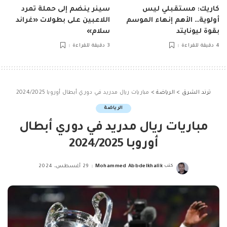
كاريك: مستقبلي ليس
سينر ينضم إلى حملة تمرد
أولوية… الأهم إنهاء الموسم
اللاعبين على بطولات «غراند
بقوة ليونايتد
سلام»
4 دقيقة للقراءة
3 دقيقة للقراءة
ترند الشرق
>
الرياضة
>
مباريات ريال مدريد في دوري أبطال أوروبا 2024/2025
الرياضة
مباريات ريال مدريد في دوري أبطال
أوروبا 2024/2025
كتب
Mohammed Abbdelkhalik
29 أغسطس، 2024
Posted
by