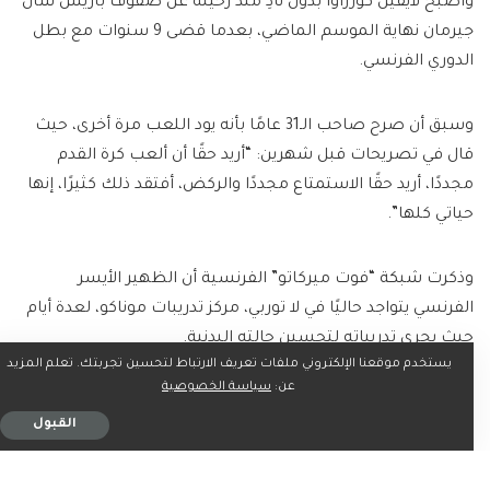
وأصبح لايفين كورزاوا بدون نادِ منذ رحيله عن صفوف باريس سان
جيرمان نهاية الموسم الماضي، بعدما قضى 9 سنوات مع بطل
الدوري الفرنسي.
وسبق أن صرح صاحب الـ31 عامًا بأنه يود اللعب مرة أخرى، حيث
قال في تصريحات قبل شهرين: “أريد حقًا أن ألعب كرة القدم
مجددًا، أريد حقًا الاستمتاع مجددًا والركض، أفتقد ذلك كثيرًا، إنها
حياتي كلها”.
وذكرت شبكة “فوت ميركاتو” الفرنسية أن الظهير الأيسر
الفرنسي يتواجد حاليًا في لا توربي، مركز تدريبات موناكو، لعدة أيام
حيث يجري تدريباته لتحسين حالته البدنية.
يستخدم موقعنا الإلكتروني ملفات تعريف الارتباط لتحسين تجربتك. تعلم المزيد
عن:
سياسة الخصوصية
وأوضحت أن كورزاوا أثبت أنه لم يفقد أيًا من صفاته، حيث يخضع
القبول
لتدريبات فردية، مدفوعًا بالرغبة في العودة إلى المسار الصحيح،
ولديه فكرة واحدة في ذهنه، تتمثل في العودة إلى الملاعب حتى لو