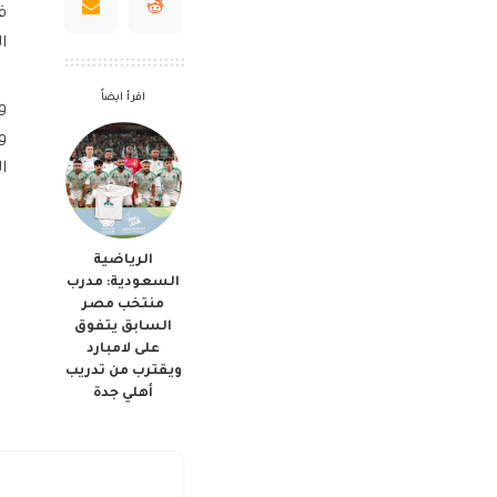
ق
ا
اقرأ ايضاً
و
و
ا
الرياضية
السعودية: مدرب
منتخب مصر
السابق يتفوق
على لامبارد
ويقترب من تدريب
أهلي جدة