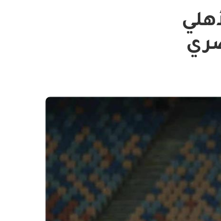
أهلي
صري