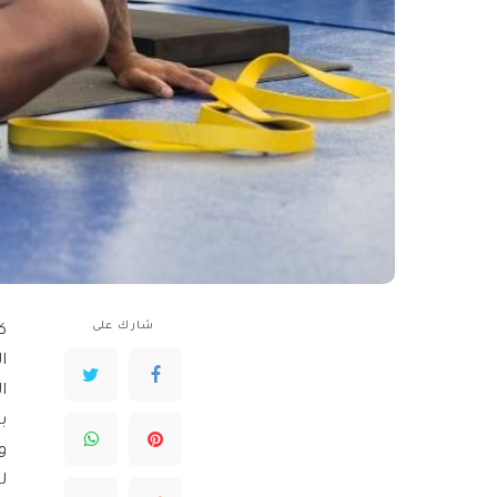
شارك على
ك
ا
ا
بأ
و
ل