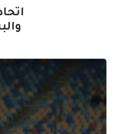
اتحاد
والب