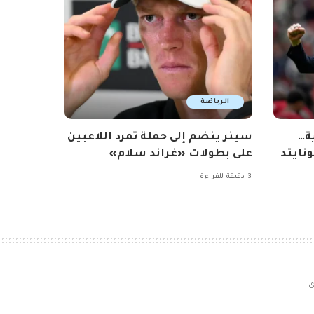
الرياضة
ة…
سينر ينضم إلى حملة تمرد اللاعبين
نايتد
على بطولات «غراند سلام»
3 دقيقة للقراءة
ي