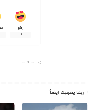
رائع
لم
0
شارك على
ربما يعجبك ايضاً