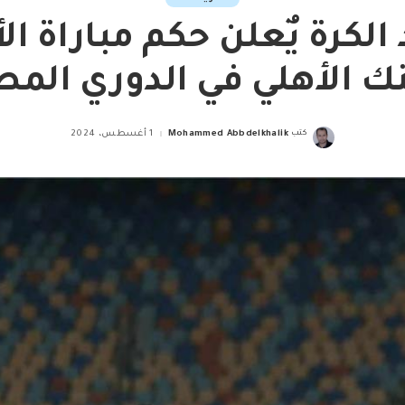
 الكرة يٌعلن حكم مباراة ال
نك الأهلي في الدوري الم
كتب
Mohammed Abbdelkhalik
1 أغسطس، 2024
Posted
by