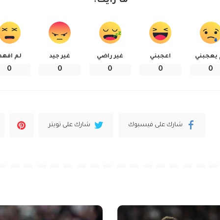
ما رأيك؟
 يعجبني
اعجبني
غير راضي
غير جيد
لم افهم
0
0
0
0
0
شارك على فيسبوك
شارك على تويتر