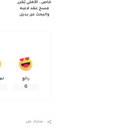
خاص.. الأهلي يُقرر
فسخ عقد لاعبه
والبحث عن بديل
رائع
لم
0
شارك على