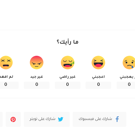
ما رأيك؟
 يعجبني
اعجبني
غير راضي
غير جيد
لم افهم
0
0
0
0
0
شارك على فيسبوك
شارك على تويتر