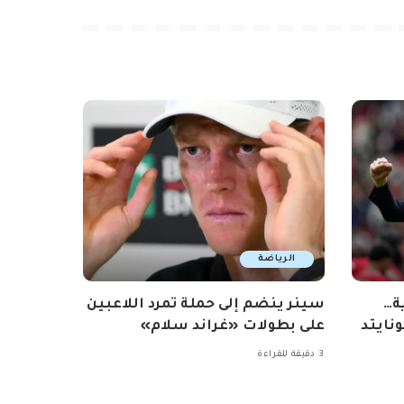
الرياضة
ة…
سينر ينضم إلى حملة تمرد اللاعبين
نايتد
على بطولات «غراند سلام»
3 دقيقة للقراءة