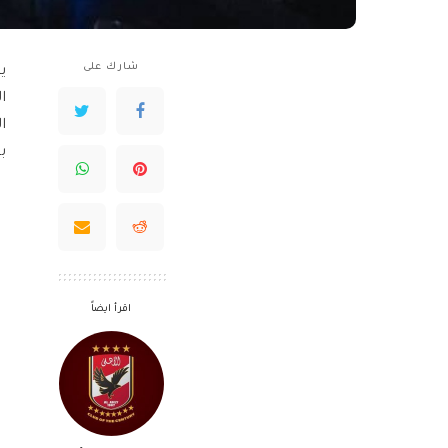
شارك على
بين
اقرأ ايضاً