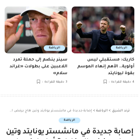
الرياضة
الرياضة
كاريك: مستقبلي ليس
سينر ينضم إلى حملة تمرد
أولوية… الأهم إنهاء الموسم
اللاعبين على بطولات «غراند
بقوة ليونايتد
سلام»
4 دقيقة للقراءة
3 دقيقة للقراءة
ترند الشرق
>
الرياضة
>
إصابة جديدة في مانشستر يونايتد وتين هاج يرفض المخاطرة أمام ليفربول
الرياضة
إصابة جديدة في مانشستر يونايتد وتين