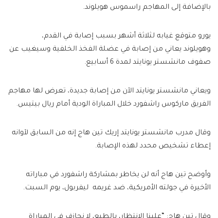
بالإضافة إلى المهاجم راسموس هويلوند.
يورو متوقع غيابه لثلاثة أشهر بسبب إصابة في القدم،
وهويلوند يعاني من إصابة في عضلة الفخذ الخلفية وسيغيب عن
صفوف مانشستر يونايتد لمدة 6 أسابيع.
ويعاني مانشستر يونايتد الآن من إصابة جديدة، تعرض لها مهاجم
الفريق ماركوس راشفورد خلال المباراة الودية أمام ريال بيتيس.
وقال مدرب مانشستر يونايتد إريك تين هاج إنه من السابق لآوانه
إعطاء تشخيص محدد لهذه الإصابة.
وأوضح تين هاج أنه لن يخاطر بمشاركة راشفورد في مباراته
الأخيرة في جولته الأمريكية، ضد غريمه ليفربول، يوم السبت.
وقال تين هاج: “علينا الانتظار، بالطبع، لا نجازف في المباراة