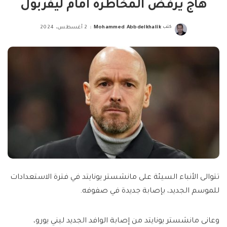
هاج يرفض المخاطرة أمام ليفربول
كتب
Mohammed Abbdelkhalik
2 أغسطس، 2024
Posted
by
تتوالى الأنباء السيئة على مانشستر يونايتد في فترة الاستعدادات
للموسم الجديد، بإصابة جديدة في صفوفه.
وعانى مانشستر يونايتد من إصابة الوافد الجديد ليني يورو،