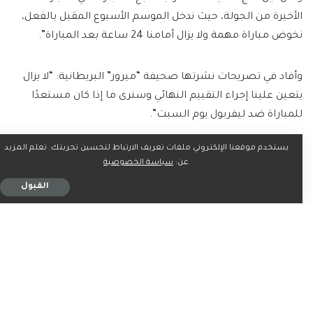
الأخيرة من الجولة، حيث ندخل الموسم الأسبوع المقبل بالفعل،
نخوض مباراة مهمة ولا يزال أمامنا 24 ساعة بعد المباراة”.
وأفاد في تصريحات نشرتها صحيفة “ميرور” البريطانية: “لا يزال
يتعين علينا إجراء التقييم النهائي وسنرى ما إذا كان مستعدًا
للمباراة ضد ليفربول يوم السبت”.
يستخدم موقعنا الإلكتروني ملفات تعريف الارتباط لتحسين تجربتك. تعلم المزيد
تين هاج كشف أن الجناح أليخاندرو جارناتشو سيعود للتدريبات
عن:
سياسة الخصوصية
قبل الموسم غدًا، وأضاف: “بالطبع، لدينا خطة لكل فرد عندما
القبول
يتعين عليه الظهور، سيبدأ أليخاندرو التدريب بالفعل غدًا، نحن
نعرف كل لاعب حيث هو من حيث اللياقة البدنية”.
ما رأيك؟