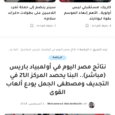
كاريك: مستقبلي ليس
سينر ينضم إلى حملة تمرد
أولوية… الأهم إنهاء الموسم
اللاعبين على بطولات «غراند
بقوة ليونايتد
سلام»
4 دقيقة للقراءة
3 دقيقة للقراءة
ترند الشرق
>
الرياضة
>
نتائج مصر اليوم في أولمبياد باريس (مباشر).. البنا يحصد المركز الـ21 في التجديف ومصطفى الجمل يودع ألعاب القوى
الرياضة
نتائج مصر اليوم في أولمبياد باريس
(مباشر).. البنا يحصد المركز الـ21 في
التجديف ومصطفى الجمل يودع ألعاب
القوى
كتب
Mohammed Abbdelkhalik
2 أغسطس، 2024
Posted
by