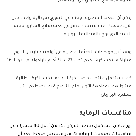
مباراة قوية مع باراجواي في كرة القدم
يذكر، أن البعثة المصرية نجحت في التتويج بميدالية واحدة حتى
الآن، حققها لاعب منتخب مصر في لعبة سلاح المبارزة محمد
السيد الذي توج بالميدالية البرونزية.
وتعد أبرز مواجهات البعثة المصرية في أولمبياد باريس اليوم،
مباراة منتخب كرة القدم تحت 23 سنة أمام باراجواي في دور الـ16.
كما يستكمل منتخب مصر لكرة اليد ومنتخب الكرة الطائرة
مشوارهما بمواجهة الأول أمام النرويج فيما يصطدم الثاني
بنظيره البرازيلي.
منافسات الرماية
نور عباس تستكمل تحصد المركز الـ35 من أصل 40 مشارك في
منافسات تصفيات الرماية 25 متر مسدس ضغط، بعد أن