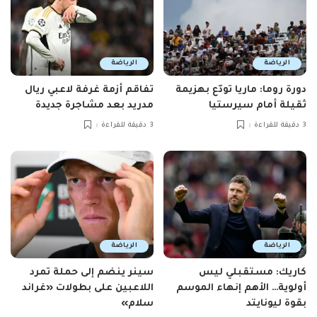
الرياضة
الرياضة
دورة روما: ماريا تودّع بهزيمة
تفاقم أزمة غرفة لاعبي ريال
ثقيلة أمام سيرستيا
مدريد بعد مشاجرة جديدة
3 دقيقة للقراءة
3 دقيقة للقراءة
الرياضة
الرياضة
كاريك: مستقبلي ليس
سينر ينضم إلى حملة تمرد
أولوية… الأهم إنهاء الموسم
اللاعبين على بطولات «غراند
بقوة ليونايتد
سلام»