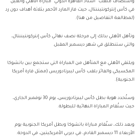
واستضاف ملعب “استاد القاهرة الدولي” مباراة الأهلي والعين
في كأس إنتركونتيننتال، حيث فاز المارد الأحمر بثلاثة أهداف دون رد
(لمطالعة التفاصيل من هنا).
وتأهل الأهلي بذلك إلى مرحلة نصف نهائي كأس إنتركونتيننتال،
والتي ستنطلق في شهر ديسمبر المقبل.
ويلتقي الأهلي مع المتأهل من المباراة التي ستجمع بين باتشوكا
المكسيكي والفائز بلقب كأس ليبرتادوريس (ممثل قارة أمريكا
الجنوبية).
وستُحدد هوية بطل كأس ليبرتادوريس، يوم 30 نوفمبر الجاري،
حيث ستُقام المباراة النهائية للبطولة.
وبعد ذلك، ستُقام مباراة باتشوكا وبطل أمريكا الجنوبية يوم
الأربعاء 11 ديسمبر القادم، في ديربي الأمريكيتين، في الدوحة.