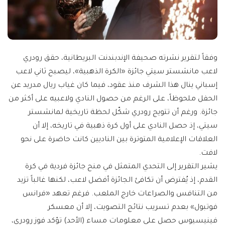
وفقاً لتقرير نشرته صحيفة الإندبندنت البريطانية، حقق رودري
لاعب مانشستر سيتي جائزة «الكرة الذهبية»، ليصبح ثاني لاعب
إسباني ينال هذا الشرف منذ عقود، فيما كان غياب ريال مدريد عن
الحفل ملحوظاً، على الرغم من حصول النادي ولاعبيه على أكثر من
جائزة. ورغم أن تتويج رودري شكّل لحظة تاريخية لمانشستر
سيتي، إذ حصل النادي على أول كرة ذهبية في تاريخه، إلا أن
العلاقات الإعلامية المتوترة بين الناديين كانت حاضرة على نحو
لافت.
يشير التقرير إلى التحدي المتمثل في منح جائزة فردية في كرة
القدم، إذ يُفترض أن تكافئ الجائزة أفضل لاعب، لكنها غالباً تزيد
من التنافس والصراعات خارج الملعب. فرغم تعهد «فرانس
فوتبول» بعدم تسريب نتائج التصويت، إلا أن معسكر
فينيسيوس حصل على معلومات مساء (الأحد) تؤكد فوز رودري،