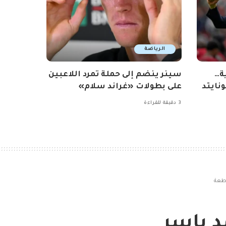
الرياضة
ة…
سينر ينضم إلى حملة تمرد اللاعبين
نايتد
على بطولات «غراند سلام»
3 دقيقة للقراءة
اطعة
د ياسر