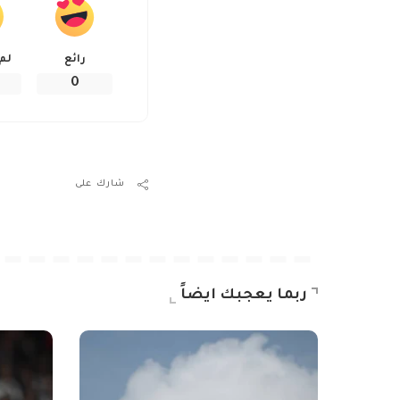
رائع
لم
0
شارك على
ربما يعجبك ايضاً