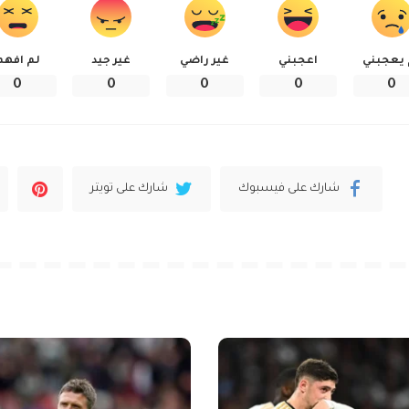
 يعجبني
اعجبني
غير راضي
غير جيد
لم افهم
0
0
0
0
0
شارك على فيسبوك
شارك على تويتر