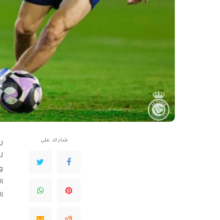
شارك على
ر
ل
و
ا
ا