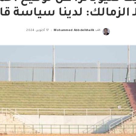
لـ الزمالك: لدينا سياسة ق
كتب
Mohammed Abbdelkhalik
17 أكتوبر، 2024
Posted
by