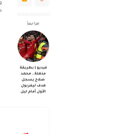
و
م
اقرأ ايضاً
فيديو | بطريقة
مذهلة.. محمد
صلاح يسجل
هدف ليفربول
الأول أمام ليل