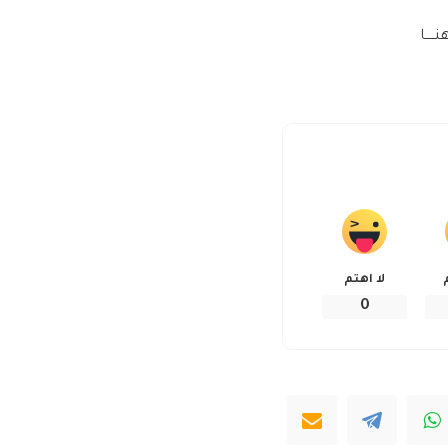
ـــا
لا اهتم
0