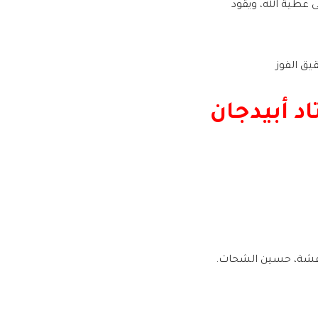
ى عطية الله، ويقود
يق الفوز
د أبيدجان
أفشة، حسين الشحات.