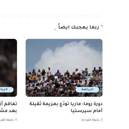
ربما يعجبك ايضاً
الرياضة
الريا
دورة روما: ماريا تودّع بهزيمة ثقيلة
تفاقم أز
أمام سيرستيا
بعد مشا
3 دقيقة للقراءة
3 دقيقة للقراءة