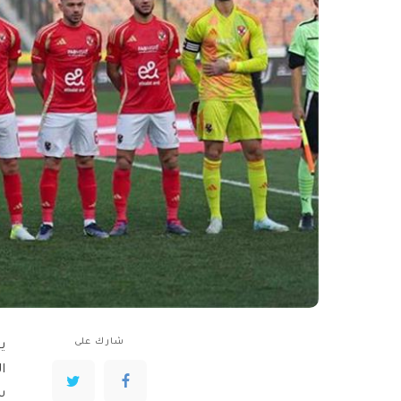
شارك على
ي
ا
س