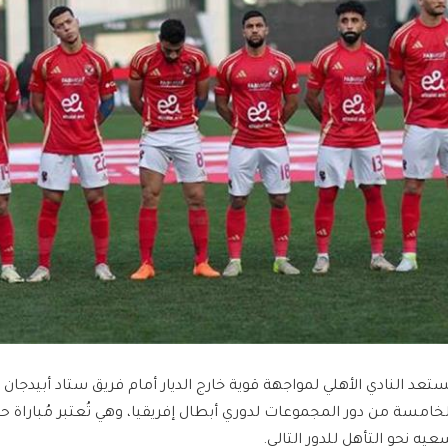
ستعد النادي الأهلي لمواجهة قوية خارج الديار أمام فريق ستاد أبيدجان ا
لخامسة من دور المجموعات لدوري أبطال إفريقيا، وهي تُعتبر مُباراة حا
عيه نحو التأهل للدور التالي.