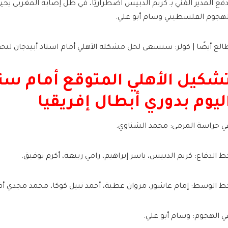
دفع المدير الفني بـ كريم الدبيس اضطراريًا، في ظل إصابة المغربي يحي
لهجوم الفلسطيني وسام أبو علي.
الع أيضًا | كولر: سنسعى لحل مشكلة الأهلي أمام استاد أبيدجان لتحق
شكيل الأهلي المتوقع أمام ستا
ليوم بدوري أبطال إفريقيا
ي حراسة المرمى: محمد الشناوي.
ط الدفاع: كريم الدبيس، ياسر إبراهيم، رامي ربيعة، أكرم توفيق.
ط الوسط: إمام عاشور، مروان عطية، أحمد نبيل كوكا، محمد مجدي 
ي الهجوم: وسام أبو علي.