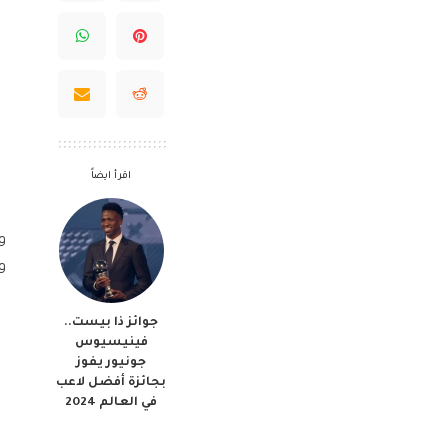
اقرأ ايضاً
و
و
جوائز ذا بيست..
فينيسيوس
جونيور يفوز
بجائزة أفضل لاعب
في العالم 2024