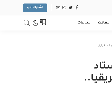
اشترك الآن
0
مقالات
منوعات
ير اضطراري
تاد
يقيا..