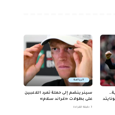
الرياضة
ة…
سينر ينضم إلى حملة تمرد اللاعبين
نايتد
على بطولات «غراند سلام»
3 دقيقة للقراءة