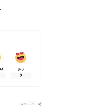
و
رائع
لم
0
شارك على