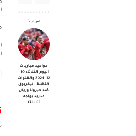
و
ا
اقرأ ايضاً
ط
اق
ا
مواعيد مباريات
اليوم الثلاثاء 10-
12-2024 والقنوات
الناقلة.. ليفربول
ضد جيرونا وريال
مدريد يواجه
أتالانتا
ت
ح