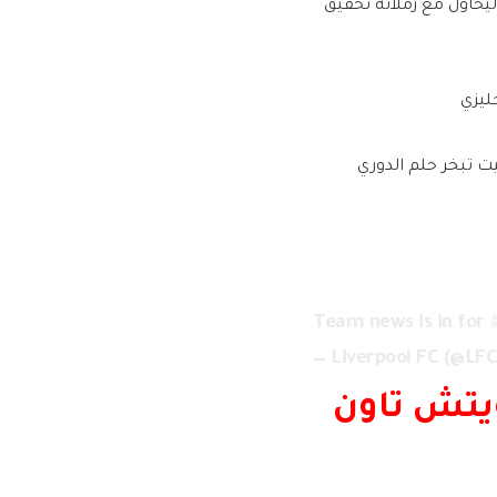
حاول مع زملائه تحقيق
ليزي
 تبخر حلم الدوري
Team news is in for
— Liverpool FC (@LF
يتش تاون