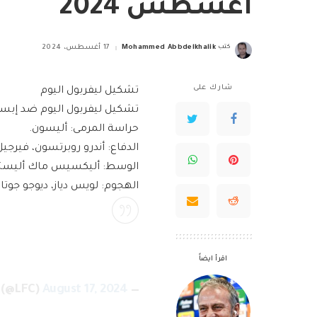
أغسطس 2024
كتب
Mohammed Abbdelkhalik
17 أغسطس، 2024
Posted
by
شارك على
تشكيل ليفربول اليوم
تشكيل ليفربول اليوم ضد إبس
حراسة المرمى: أليسون.
الدفاع: أندرو روبرتسون، فيرجيل
الوسط: أليكسيس ماك أليستر،
الهجوم: لويس دياز، ديوجو جوتا
اقرأ ايضاً
August 17, 2024
— Liverpool FC (@LFC)