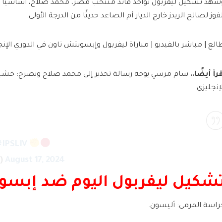
شهد تشكيل ليفربول تواجد قائد منتخب مصر، محمد صلاح، أساسيًا لي
لفوز لصالح الريدز خارج الديار أم الصاعد حديثًا من الدرجة الأولى.
الع | مباشر بالفيديو | مباراة ليفربول وإبسويتش تاون في الدوري الإنج
رأ أيضًا..
سام مرسي يوجه رسالة تحذير إلى محمد صلاح ويصرح: خشيت
لإنجليزي
#IPSLIV
C)
August 17, 2024
شكيل ليفربول اليوم ضد إبسو
راسة المرمى: أليسون.