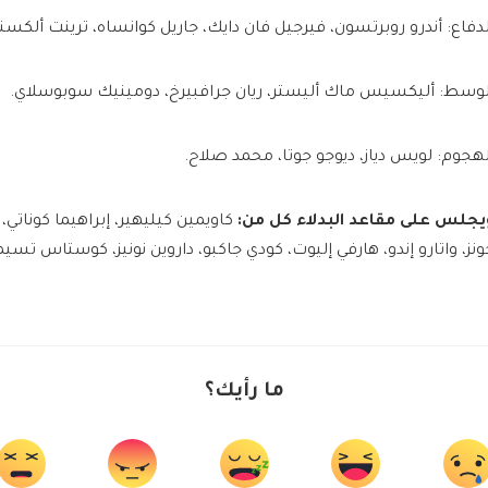
لدفاع: أندرو روبرتسون، فيرجيل فان دايك، جاريل كوانساه، ترينت ألكسندر
لوسط: أليكسيس ماك أليستر، ريان جرافبيرخ، دومينيك سوبوسلاي.
لهجوم: لويس دياز، ديوجو جوتا، محمد صلاح.
يجلس على مقاعد البدلاء كل من:
كاويمين كيليهير، إبراهيما كوناتي،
ونز، واتارو إندو، هارفي إليوت، كودي جاكبو، داروين نونيز، كوستاس تس
ما رأيك؟