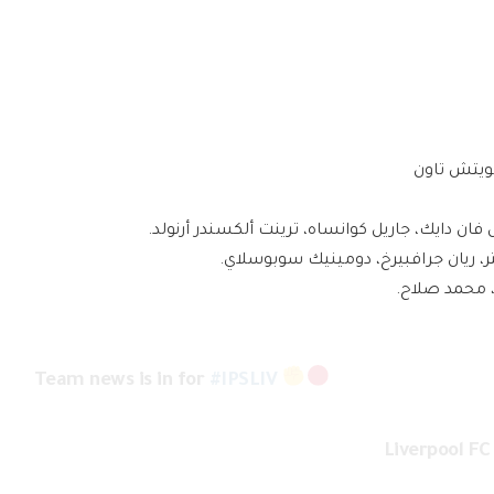
ويتش تاون
 فان دايك، جاريل كوانساه، ترينت ألكسندر أرنولد.
 ريان جرافبيرخ، دومينيك سوبوسلاي.
، محمد صلاح.
Team news is in for
#IPSLIV