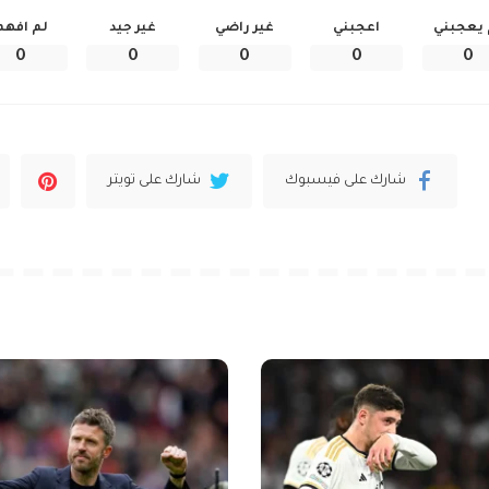
 يعجبني
اعجبني
غير راضي
غير جيد
لم افهم
0
0
0
0
0
شارك على فيسبوك
شارك على تويتر