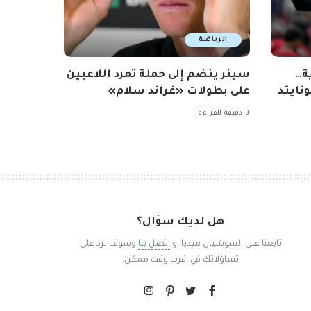
الرياضة
ة…
سينر ينضم إلى حملة تمرد اللاعبين
نايتد
على بطولات «غراند سلام»
3 دقيقة للقراءة
هل لديك سؤال؟
تابعنا على السوشيال ميديا او
اتصل بنا
وسوف نرد على
تساؤلاتك في اقرب وقت ممكن.