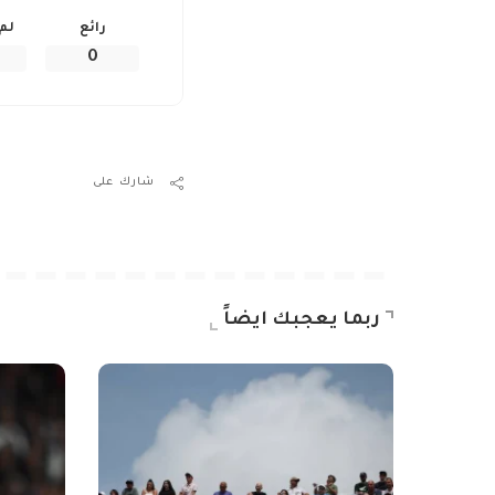
رائع
لم
0
شارك على
ربما يعجبك ايضاً