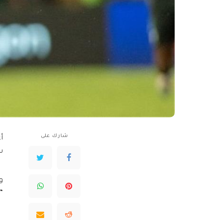
شارك على
أ
س
و
“