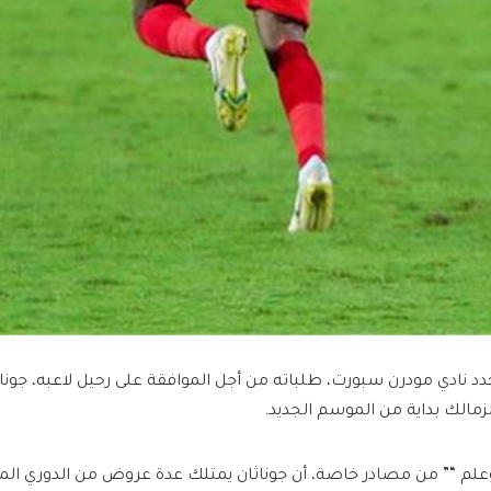
دد نادي مودرن سبورت، طلباته من أجل الموافقة على رحيل لاعبه، جون
لزمالك بداية من الموسم الجديد.
علم “” من مصادر خاصة، أن جوناثان يمتلك عدة عروض من الدوري المص