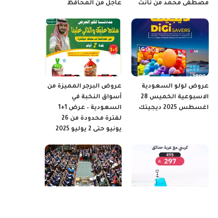
مصطفى محمد من نانت
عاجل من المحافظ
عروض لولو السعودية
عروض البرجر المميزة من
الاسبوعية الخميس 28
أسواق النخبة في
اغسطس 2025 ديجيتك
السعودية – عرض 1+1
لفترة محدودة من 26
يونيو حتى 2 يوليو 2025
عروض السنيدي للوازم
بريطانيا: مقترح برلماني