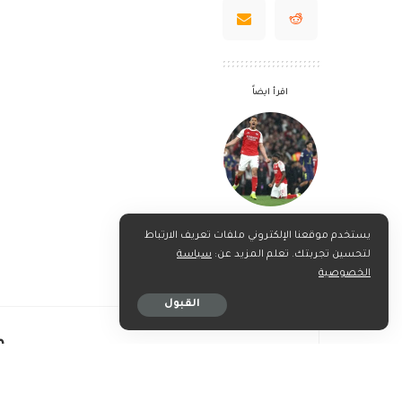
اقرأ ايضاً
صاليبا: آرسنال
يستخدم موقعنا الإلكتروني ملفات تعريف الارتباط
بإمكانه الفوز
لتحسين تجربتك. تعلم المزيد عن:
سياسة
«بالثنائية»
الخصوصية
القبول
م