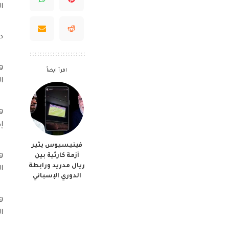
ا
ط
و
اقرأ ايضاً
ا
و
إ
فينيسيوس يثير
و
أزمة كارثية بين
ريال مدريد ورابطة
ا
الدوري الإسباني
و
ا