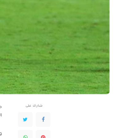
شارك على
ح
ا
و