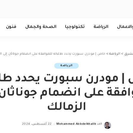
الاعمال
الرياضة
تكنولوجيا
الصحة والجمال
فنون
الشرق
>
الرياضة
>
خاص | مودرن سبورت يحدد طلباته للموافقة على انضمام جوناثان إلى ال
الرياضة
| مودرن سبورت يحدد طلب
افقة على انضمام جوناثان 
الزمالك
كتب
Mohammed Abbdelkhalik
22 أغسطس، 2024
Posted
by