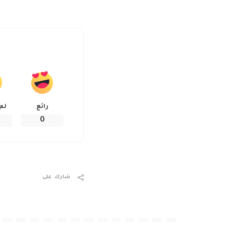
رائع
لم
0
شارك على