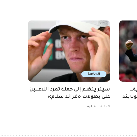
الرياضة
ة…
سينر ينضم إلى حملة تمرد اللاعبين
نايتد
على بطولات «غراند سلام»
3 دقيقة للقراءة