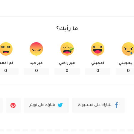
ما رأيك؟
 يعجبني
اعجبني
غير راضي
غير جيد
لم افهم
0
0
0
0
0
شارك على فيسبوك
شارك على تويتر