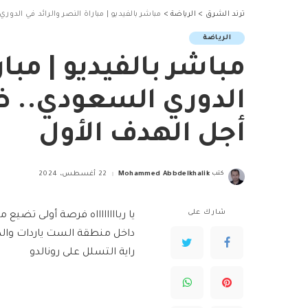
ترند الشرق
>
الرياضة
>
مباشر بالفيديو | مباراة النصر والرائد في الد
الرياضة
مباشر بالفيديو | مبار
الدوري السعودي.. ض
أجل الهدف الأول
كتب
Mohammed Abbdelkhalik
22 أغسطس، 2024
Posted
by
شارك على
يا ربااااااااه فرصة أولى تضيع 
داخل منطقة الست ياردات والد
راية التسلل على رونالدو