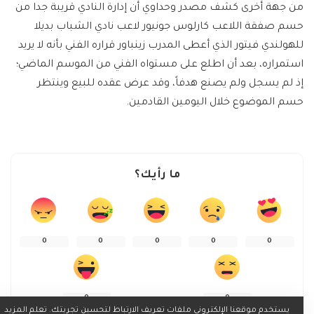
من جهة أخرى كشف مصدر وحداوي أن إدارة النادي قريبة جدا من
حسم صفقة اللاعب كارلوس جونيور لاعب نادي الشباب بديلا
للهولندي فيتور الذي أعطى المدرب زينباور قراره الفني بأنه لا يريد
استمراره، بعد أن اطلع على مستواه الفني من الموسم الماضي؛
إذ لم يسجل ولم يصنع هدفاً، وقد عرض عقده للبيع وينتظر
حسم الموضوع خلال اليومين القادمين.
ما رأيك؟
0
0
0
0
0
0
0
يستخدم موقعنا الإلكتروني ملفات تعريف الارتباط لتحسين تجربتك. تعلم المزيد