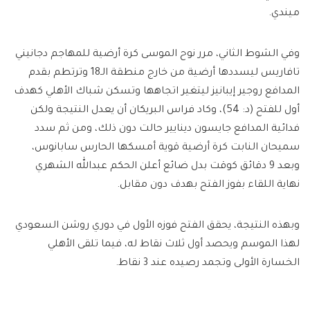
ميندي.
وفي الشوط الثاني، مرر نوح الموسى كرة أرضية للمهاجم دجانيني
تافاريس ليسددها أرضية من خارج منطقة الـ18 وترتطم بقدم
المدافع روجير إيبانيز ليتغير اتجاهها وتسكن شباك الأهلي كهدف
أول للفتح (د: 54)، وكاد فراس البريكان أن يعدل النتيجة ولكن
فدائية المدافع جايسون دينايير حالت دون ذلك، ومن ثم سدد
سميحان النابت كرة أرضية قوية أمسكها الحارس سابانوس،
وبعد 9 دقائق كوقت بدل ضائع أعلن الحكم عبدالله الشهري
نهاية اللقاء بفوز الفتح بهدف دون مقابل.
وبهذه النتيجة، يحقق الفتح فوزه الأول في دوري روشن السعودي
لهذا الموسم ويحصد أول ثلاث نقاط له، فيما تلقى الأهلي
الخسارة الأولى وتجمد رصيده عند 3 نقاط.