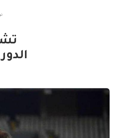
تر
تشك
الدور