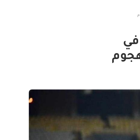
م
في
هجوم