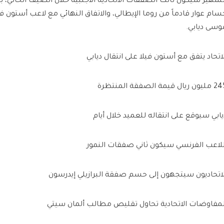
لشهير سيكون ثالث الصفقات الاتحادية الأجنبية خلال الصيف الحالي، بع
سام عوار قادماً من روما الإيطالي، والاتفاق النهائي مع لاعب أستون في
وسى ديابي.
لاتحاد يتفق مع أستون فيلا على انتقال ديابي
ن ريال قيمة الصفقة المنتظرة
يابي سيوقع على انتقاله للعميد خلال أيام
للاعب الفرنسي سيكون ثاني صفقات النمور
لاتحاديون سيتجهون إلى حسم صفقة البرازيلي إيدرسون
لمفاوضات الاتحادية تحاول تقليص مطالب ألمان سيتي