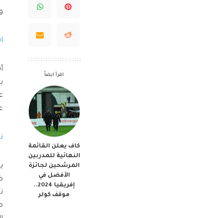
و
ا
أ
اقرأ ايضاً
ي
عل
ت
كاف يعلن القائمة
النهائية للمدربين
المرشحين لجائزة
ي
الأفضل في
ض
إفريقيا 2024..
موقف كولر
م