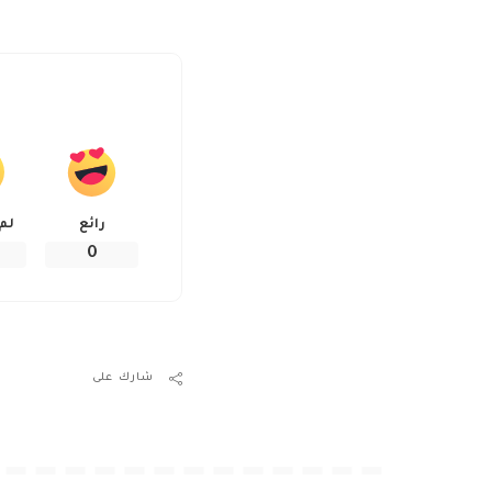
رائع
لم
0
شارك على