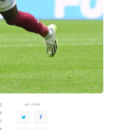
شارك على
أ
ا
م