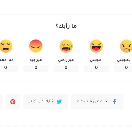
ما رأيك؟
 يعجبني
اعجبني
غير راضي
غير جيد
لم افهم
0
0
0
0
0
شارك على فيسبوك
شارك على تويتر