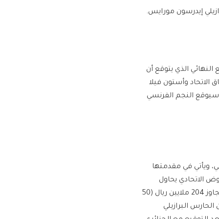
يلي إيدرسون مورايس.
 النهائي الذي يتوقع أن
الاتحاد وأستون فيلا
245 مليون ريال (60 مليون يورو)، وسيوقع النجم الفرنسي
ي، ويأتي في مقدمتها
وض الاتحادي يحاول
تقليص المبلغ الذي طلبه ألمان سيتي للتنازل عن اللاعب والمقدر بما يتجاوز 204 ملايين ريال (50
 الحارس البرازيلي