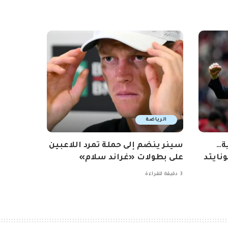
الرياضة
ة…
سينر ينضم إلى حملة تمرد اللاعبين
نايتد
على بطولات «غراند سلام»
3 دقيقة للقراءة