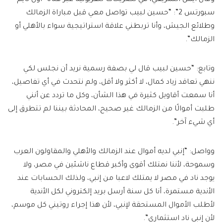
سبورتس 2”: “حسين لبيب تواصل معي قبل مباراة الزمالك
وطلائع الجيش، وأنا تربطني علاقة استراتيجية سواء بالأهلي أو
الزمالك”.
وتابع: “حسين لبيب قال لي بصفة رسمية نريد أن نجلس لكي
ننهي تعاقد زياد كمال، لا أكثر ولا أقل، ولم نتحدث في أي تفاصيل،
أنا سمعت أقاويل كثيرة في هذا الشأن، وكل ما تردد عن أنني
طلبت أموالًا من الزمالك غير صحيح، المحادثة بيننا لم تتطرق إلى
أي شيء آخر”.
وواصل: “إنبي لديه أموال عند الزمالك والأهلي والمقاولون العرب
وسموحة، لأننا نمتلك أقوى وأكبر قطاع ناشئين في مصر، ولا
يوجد ناد في مصر لا يمتلك لاعبا من إنبي، ولذلك الحسابات عند
الأندية مستمرة، أنا كل سنة أرسل بريد إلكتروني لكل الأندية
لأطلب الأموال المستحقة لإنبي، لأن هذا إجراء روتيني كل موسم،
لأن إنبي ناد استثماري”.