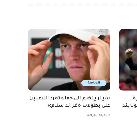
الرياضة
ة…
سينر ينضم إلى حملة تمرد اللاعبين
نايتد
على بطولات «غراند سلام»
3 دقيقة للقراءة