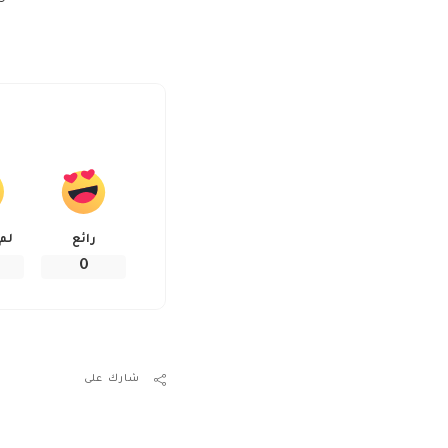
رائع
لم
0
شارك على