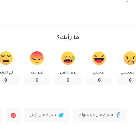
ما رأيك؟
 يعجبني
اعجبني
غير راضي
غير جيد
لم افهم
0
0
0
0
0
شارك على فيسبوك
شارك على تويتر