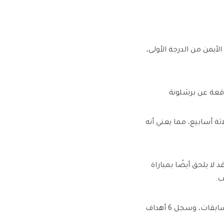
لأيمن من الدرجة الأولى،
وقعة عن برشلونة
ثة أسابيع، مما يعني أنه
ا يلحق أيضًا بمباراة
لامين يامال هذا الموسم شارك مع برشلونة في 16 مباراة بمختلف المسابقات، وسجل 6 أهداف