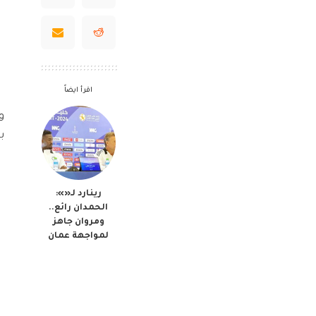
اقرأ ايضاً
و
ب
رينارد لـ«»:
الحمدان رائع..
ومروان جاهز
لمواجهة عمان