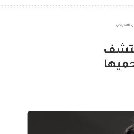
من الانقراض
تكتشف
حميها