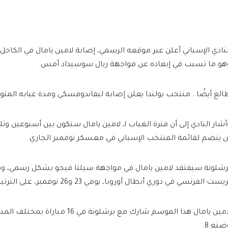
لنادي الإسباني أعلن عبر موقعه الرسمي، إصابة لامين يامال في الكاحل ا
هو ما تسبب في إبعاده عن مواجهة ريال سوسيداد أمس.
الع أيضًَا.. منتخب بولندا يعلن إصابة ليفاندوفسكي ومدة غيابه المت
أشار النادي إلى أن فترة الغياب لـ لامين يامال ستكون بين أسبوعين وثلا
ن ينضم لقائمة المنتخب الإسباني في معسكر نوفمبر الجاري.
رشلونة سيفتقد لامين يامال في مواجهة سيلتا فيجو بشكل رسمي، وقد ل
يست الفرنسي في دوري أبطال أوروبا، يومي 23 و26 نوفمبر، على الترتيب.
صنع 8.