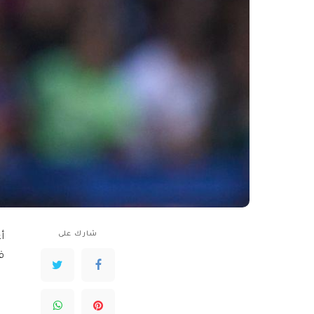
شارك على
أ
ق