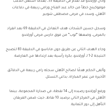
وكان أورلاندو قد تقدم في الدقيقة 53، بعدما استغل اللاعب
موفوكينج خطأ من خالد عبد الفتاح ورامي ربيعة في دفاعات
الأهلي، وسدد في مرمى مصطفى شوبير.
وسجل حسين الشحات هدف التعادل في الدقيقة 69 بعد انفراد
بالمرمى، وضعها “لوب” من فوق حارس مرمى أورلاندو.
وجاء الهدف الثاني عن طريق جون ماباسو في الدقيقة 83 لتصبح
النتيجة 2-1 لـ أورلاندو، بكرة رأسية بعد ارتدادها من العارضة.
وألغى الحكم هدفًا لصالح الأهلي سجله رامي ربيعة في الدقائق
الأخيرة من عمر المباراة، بداعي التسلل.
ورفع أورلاندو رصيده إلى 14 نقطة، في صدارة المجموعة، بينما
الأهلي في المركز الثاني برصيد 10 نقاط، حيث ضمن الفريقان
التأهل إلى دور الثمانية.