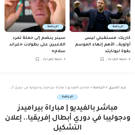
الرياضة
الرياضة
كاريك: مستقبلي ليس
سينر ينضم إلى حملة تمرد
أولوية… الأهم إنهاء الموسم
اللاعبين على بطولات «غراند
بقوة ليونايتد
سلام»
4 دقيقة للقراءة
3 دقيقة للقراءة
ترند الشرق
>
الرياضة
>
مباشر بالفيديو | مباراة بيراميدز ودجوليبا في دوري أبطال إفريقيا.. إعلان التشكيل
الرياضة
مباشر بالفيديو | مباراة بيراميدز
ودجوليبا في دوري أبطال إفريقيا.. إعلان
التشكيل