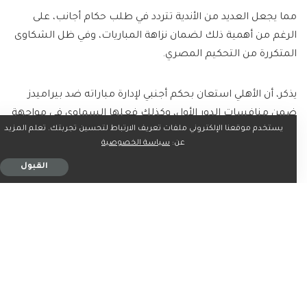
مما يجعل العديد من الأندية تتردد في طلب حكام أجانب، على
الرغم من أهمية ذلك لضمان نزاهة المباريات، وفي ظل الشكاوى
المتكررة من التحكيم المصري.
يذكر، أن الأهلي استعان بحكم أجنبي لإدارة مباراته ضد بيراميدز
ضمن منافسات الدور الأول، وكذلك فعلها السماوي في مواجهة
يستخدم موقعنا الإلكتروني ملفات تعريف الارتباط لتحسين تجربتك. تعلم المزيد
الدور الثاني أمام المارد الأحمر، واستعان بطاقم أجنبي.
عن:
سياسة الخصوصية
القبول
ولعب الزمالك ضد بيراميدز في الجولة الماضية، وأيضًا خاض
الأهلي مباراة قوية أمام المصري، وأدار المباراتين طاقم تحكيم
أجنبي.
ما رأيك؟