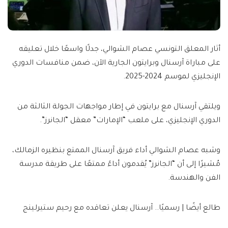
أثار المعلق التونسي عصام الشوالي، جدلًا واسعًا خلال تعليقه
على مباراة آرسنال وبرايتون الجارية الآن، ضمن منافسات الدوري
الإنجليزي لموسم 2024-2025.
ويلتقي آرسنال مع برايتون في إطار مواجهات الجولة الثالثة من
الدوري الإنجليزي، على ملعب “الإمارات” معقل “الجانرز”.
وشبه عصام الشوالي أداء فريق آرسنال الممتع بنظيره الزمالك،
مُشيرًا إلى أن “الجانرز” يُقدمون أداءً ممتعًا على طريقة مدرسة
الفن والهندسة.
طالع أيضًا | رسميًا.. آرسنال يعلن تعاقده مع رحيم ستيرلينج