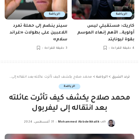
الرياضة
الرياضة
كاريك: مستقبلي ليس
سينر ينضم إلى حملة تمرد
أولوية… الأهم إنهاء الموسم
اللاعبين على بطولات «غراند
بقوة ليونايتد
سلام»
4 دقيقة للقراءة
3 دقيقة للقراءة
ترند الشرق
>
الرياضة
>
محمد صلاح يكشف كيف تأثرت عائلته بعد انتقاله إلى ليفربول
الرياضة
محمد صلاح يكشف كيف تأثرت عائلته
بعد انتقاله إلى ليفربول
كتب
Mohammed Abbdelkhalik
31 أغسطس، 2024
Posted
by