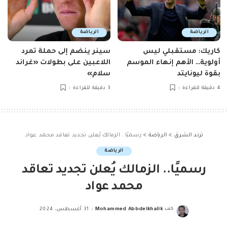
الرياضة
الرياضة
كاريك: مستقبلي ليس
سينر ينضم إلى حملة تمرد
أولوية… الأهم إنهاء الموسم
اللاعبين على بطولات «غراند
بقوة ليونايتد
سلام»
4 دقيقة للقراءة
3 دقيقة للقراءة
ترند الشرق
>
الرياضة
>
رسميًا.. الزمالك يُعلن تجديد تعاقد محمد عواد
الرياضة
رسميًا.. الزمالك يُعلن تجديد تعاقد
محمد عواد
كتب
Mohammed Abbdelkhalik
31 أغسطس، 2024
Posted
by