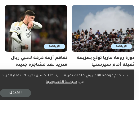
الرياضة
الرياضة
دورة روما: ماريا تودّع بهزيمة
تفاقم أزمة غرفة لاعبي ريال
ثقيلة أمام سيرستيا
مدريد بعد مشاجرة جديدة
3 دقيقة للقراءة
3 دقيقة للقراءة
يستخدم موقعنا الإلكتروني ملفات تعريف الارتباط لتحسين تجربتك. تعلم المزيد
عن:
سياسة الخصوصية
القبول
الرياضة
الرياضة
كاريك: مستقبلي ليس
سينر ينضم إلى حملة تمرد