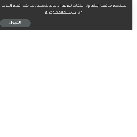
يستخدم موقعنا الإلكتروني ملفات تعريف الارتباط لتحسين تجربتك. تعلم المزيد
عن:
سياسة الخصوصية
القبول
ربما يعجبك ايضاً
الرياضة
الرياضة
دورة روما: ماريا تودّع بهزيمة
تفاقم أزمة غرفة لاعبي ريال
ثقيلة أمام سيرستيا
مدريد بعد مشاجرة جديدة
3 دقيقة للقراءة
3 دقيقة للقراءة