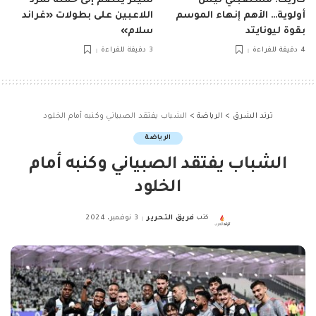
كاريك: مستقبلي ليس
سينر ينضم إلى حملة تمرد
أولوية… الأهم إنهاء الموسم
اللاعبين على بطولات «غراند
بقوة ليونايتد
سلام»
4 دقيقة للقراءة
3 دقيقة للقراءة
ترند الشرق
>
الرياضة
>
الشباب يفتقد الصبياني وكنبه أمام الخلود
الرياضة
الشباب يفتقد الصبياني وكنبه أمام
الخلود
كتب
فريق التحرير
3 نوفمبر، 2024
Posted
by