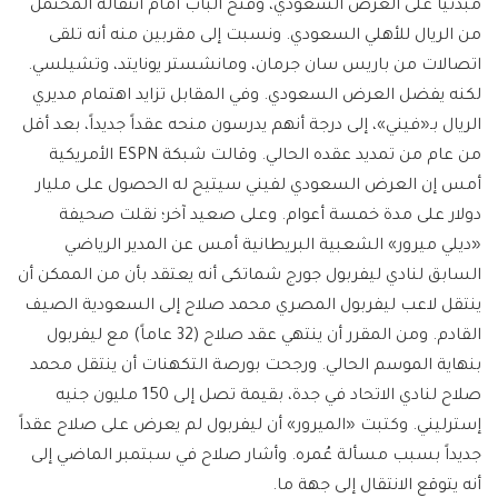
مبدئياً على العرض السعودي، وفتح الباب أمام انتقاله المحتمل
من الريال للأهلي السعودي. ونسبت إلى مقربين منه أنه تلقى
اتصالات من باريس سان جرمان، ومانشستر يونايتد، وتشيلسي.
لكنه يفضل العرض السعودي. وفي المقابل تزايد اهتمام مديري
الريال بـ«فيني»، إلى درجة أنهم يدرسون منحه عقداً جديداً، بعد أقل
من عام من تمديد عقده الحالي. وقالت شبكة ESPN الأمريكية
أمس إن العرض السعودي لفيني سيتيح له الحصول على مليار
دولار على مدة خمسة أعوام. وعلى صعيد آخر؛ نقلت صحيفة
«ديلي ميرور» الشعبية البريطانية أمس عن المدير الرياضي
السابق لنادي ليفربول جورج شماتكى أنه يعتقد بأن من الممكن أن
ينتقل لاعب ليفربول المصري محمد صلاح إلى السعودية الصيف
القادم. ومن المقرر أن ينتهي عقد صلاح (32 عاماً) مع ليفربول
بنهاية الموسم الحالي. ورجحت بورصة التكهنات أن ينتقل محمد
صلاح لنادي الاتحاد في جدة، بقيمة تصل إلى 150 مليون جنيه
إسترليني. وكتبت «الميرور» أن ليفربول لم يعرض على صلاح عقداً
جديداً بسبب مسألة عُمره. وأشار صلاح في سبتمبر الماضي إلى
أنه يتوقع الانتقال إلى جهة ما.