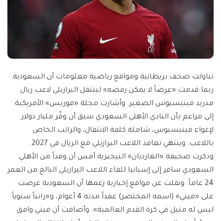
تناولت صحف بريطانية ومواقع رياضية معلومات أن السعودية
ربما قدمت «عرضاً لا يمكن رفضه» لينتقل البرازيلي لاعب ريال
مدريد فينيسيوس الصغير. وأشارت مجلة «فوربس» الأمريكية
إلى مزاعم بأن النادي الأهلي السعودي سبق أن وفّر مليار دولار
لإغواء فينيسيوس، شاملة كلفة الانتقال، والراتب الخاص
باللاعب. وينتهي تعاقد اللاعب البرازيلي مع الريال في 2027.
وذكرت صحيفة «الغارديان» النيجيرية أمس أن وفداً من الأهلي
السعودي سافر إلى إسبانيا للقاء اللاعب البرازيلي البالغ من العمر
24 عاماً. ونقلت عن مواقع إخبارية زعمها أن السعودية عرضت
على «فيني» (اسمه المختصر) عقداً مدته 4 أعوام، و«راتباً سنوياً
ليس له مثيل في كرة القدم العالمية». وأضافت أن فيني وافق