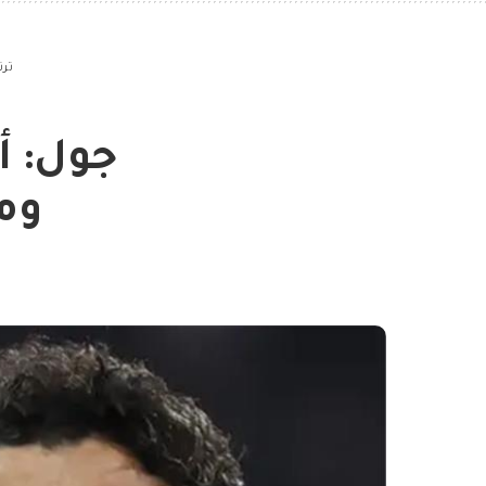
ترن
وم