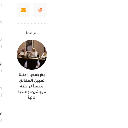
ب
و
اقرأ ايضاً
و
ا
و
ا
بالإجماع.. إعادة
تعيين العفالق
رئيساً لرابطة
و
«روشن» واللذيذ
أ
نائباً
و
ل