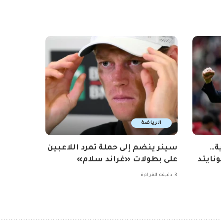
الرياضة
ة…
سينر ينضم إلى حملة تمرد اللاعبين
نايتد
على بطولات «غراند سلام»
3 دقيقة للقراءة