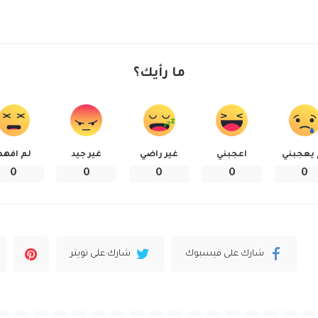
ما رأيك؟
 يعجبني
اعجبني
غير راضي
غير جيد
لم افهم
0
0
0
0
0
شارك على فيسبوك
شارك على تويتر