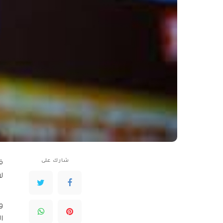
شارك على
ق
ل
و
ا