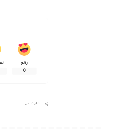
رائع
لم
0
شارك على