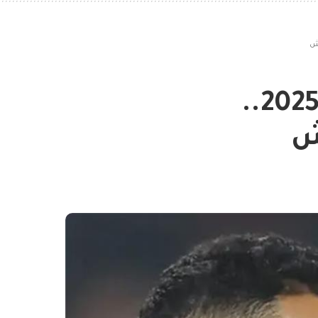
جول: أبرز مرشحي الكرة الذهبية 2025..
ش