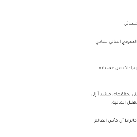
خسائر.
لنموذج المالي للنادي
يرادات من عملياته
لتي نحققها»، مشيراً إلى
هلال المالية.
الزادا أن كأس العالم