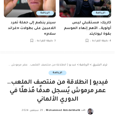
الرياضة
الرياضة
كاريك: مستقبلي ليس
سينر ينضم إلى حملة تمرد
أولوية… الأهم إنهاء الموسم
اللاعبين على بطولات «غراند
بقوة ليونايتد
سلام»
4 دقيقة للقراءة
3 دقيقة للقراءة
ترند الشرق
>
الرياضة
>
فيديو | انطلاقة من منتصف الملعب.. عمر مرموش يُسجل هدفًا مُذهلًا في الدوري الألماني
الرياضة
فيديو | انطلاقة من منتصف الملعب..
عمر مرموش يُسجل هدفًا مُذهلًا في
الدوري الألماني
كتب
Mohammed Abbdelkhalik
29 سبتمبر، 2024
Posted
by