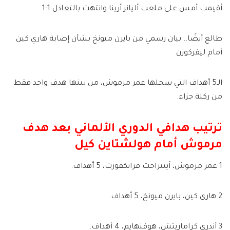
أقيمت أمس على ملعب أليانز أرينا وانتهت بالتعادل 1-1.
طالع أيضًا.. بيان رسمي من بايرن ميونخ بشأن إصابة هاري كين
أمام ليفركوزن
الـ5 أهداف التي سجلها عمر مرموش، من بينها هدف واحد فقط
من ركلة جزاء.
ترتيب هدافي الدوري الألماني بعد هدف
مرموش أمام هولشتاين كيل
1 عمر مرموش، آينتراخت فرانكفورت، 5 أهداف.
2 هاري كين، بايرن ميونخ، 5 أهداف.
3 أندري كراماريتش، هوفنهايم، 4 أهداف.