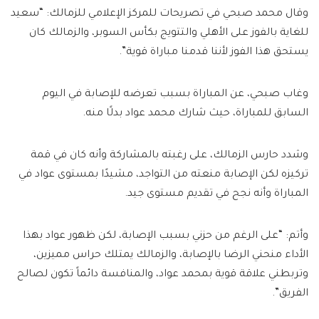
وقال محمد صبحي في تصريحات للمركز الإعلامي للزمالك: “سعيد
للغاية بالفوز على الأهلي والتتويج بكأس السوبر، والزمالك كان
يستحق هذا الفوز لأننا قدمنا مباراة قوية”.
وغاب صبحي، عن المباراة بسبب تعرضه للإصابة في اليوم
السابق للمباراة، حيث شارك محمد عواد بدلًا منه.
وشدد حارس الزمالك، على رغبته بالمشاركة وأنه كان في قمة
تركيزه لكن الإصابة منعته من التواجد، مشيدًا بمستوى عواد في
المباراة وأنه نجح في تقديم مستوى جيد.
وأتم: “على الرغم من حزني بسبب الإصابة، لكن ظهور عواد بهذا
الأداء منحني الرضا بالإصابة، والزمالك يمتلك حراس مميزين،
وتربطني علاقة قوية بمحمد عواد، والمنافسة دائماً تكون لصالح
الفريق”.