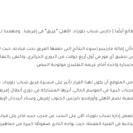
الع أيضًا | حارس شباب بلوزداد: الأهلي “عريق” في إفريقيا.. ومهمتن
تأتي إقالة مارتينيز لسوء النتائج التي حققها الفريق تحت قيادته، حيث 
ن تحقيق أي فوز في أول أربع جولات من الدوري الجزائري، واكتفى بالتعا
خسارة واحدة أمام غريمه التقليدي مولودية البيض.
من المتوقع أن يكون لهذا القرار تأثير على مسيرة فريق شباب بلوزداد، 
حديات كبيرة في الموسم الحالي، أبرزها المشاركة في دوري أبطال إفري
عبة تضم الأهلي وأورلاندو بايرتس الجنوب إفريقي وستاد أبيدجان الإيف
تعمل إدارة شباب بلوزداد الآن على البحث عن مدرب جديد قادر على قيادة
يجابية في الفترة المقبلة، حيث يواجه النادي ضغوطًا كبيرة من جماهير