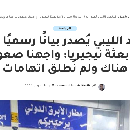
لرياضة
>
الاتحاد الليبي يُصدر بيانًا رسميًا بشأن أزمة بعثة نيجيريا: واجهنا صعوبات هناك ولم
الرياضة
 الليبي يُصدر بيانًا رسميً
بعثة نيجيريا: واجهنا صع
هناك ولم نُطلق اتهامات
كتب
Mohammed Abbdelkhalik
14 أكتوبر، 2024
Posted
by