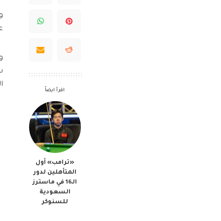
و
ع
و
س
ا
اقرأ ايضاً
«ترامب» أول
المتأهلين لدور
الـ16 في ماسترز
السعودية
للسنوكر