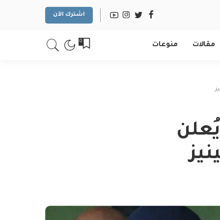
اشترك الآن
0
مقالات
منوعات
ز
ُعلن
نيز