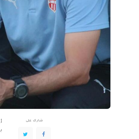
شارك على
أ
ب