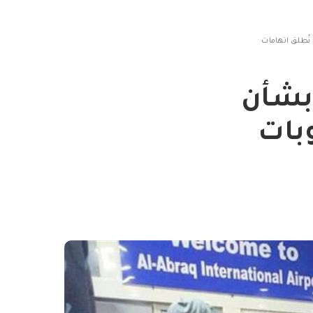
 نُطلق اتهامات
ا بشأن
وبات