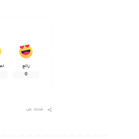
رائع
لم
0
شارك على