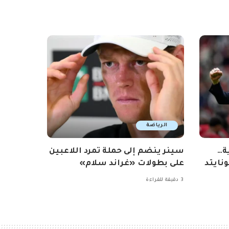
الرياضة
ة…
سينر ينضم إلى حملة تمرد اللاعبين
نايتد
على بطولات «غراند سلام»
3 دقيقة للقراءة