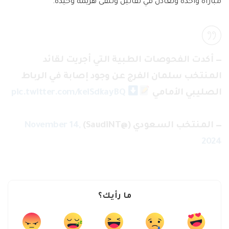
مباراة واحدة وتعادل في لقائين وتلقى هزيمة وحيدة.
— أكدت الفحوصات الطبية التي أجريت لقائد
المنتخب سلمان الفرج عن وجود إصابة في الرباط
الصليبي الأمامي
pic.twitter.com/keiSdkayBQ
— المنتخب السعودي (@SaudiNT)
November 14,
2024
ما رأيك؟