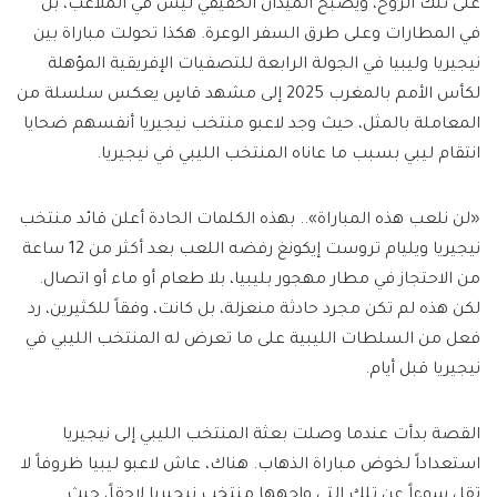
على تلك الروح، ويصبح الميدان الحقيقي ليس في الملاعب، بل
في المطارات وعلى طرق السفر الوعرة. هكذا تحولت مباراة بين
نيجيريا وليبيا في الجولة الرابعة للتصفيات الإفريقية المؤهلة
لكأس الأمم بالمغرب 2025 إلى مشهد قاسٍ يعكس سلسلة من
المعاملة بالمثل، حيث وجد لاعبو منتخب نيجيريا أنفسهم ضحايا
انتقام ليبي بسبب ما عاناه المنتخب الليبي في نيجيريا.
«لن نلعب هذه المباراة».. بهذه الكلمات الحادة أعلن قائد منتخب
نيجيريا ويليام تروست إيكونغ رفضه اللعب بعد أكثر من 12 ساعة
من الاحتجاز في مطار مهجور بليبيا، بلا طعام أو ماء أو اتصال.
لكن هذه لم تكن مجرد حادثة منعزلة، بل كانت، وفقاً للكثيرين، رد
فعل من السلطات الليبية على ما تعرض له المنتخب الليبي في
نيجيريا قبل أيام.
القصة بدأت عندما وصلت بعثة المنتخب الليبي إلى نيجيريا
استعداداً لخوض مباراة الذهاب. هناك، عاش لاعبو ليبيا ظروفاً لا
تقل سوءاً عن تلك التي واجهها منتخب نيجيريا لاحقاً، حيث