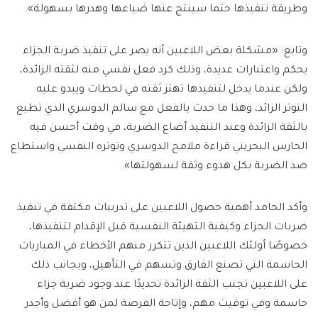
وطريقة تنفيذها حتما سينتج عنها ضياعها وهدرها بسهولة».
وتابع: «مشكلة بعض اللاعبين أنه يصر على تنفيذ ضربة الجزاء
بحكم واعتبارات عديدة، وذلك كرد فعل نفسي منه لثقته الزائدة،
ولكن عندما يدخل لتنفيذها تهتز ثقته في لحظات ويبدو عليه
التوتر الزائد، وهذا ما حدث بالفعل مع سالم الدوسري الذي تطبع
بالثقة الزائدة وعند التنفيذ أضاع الضربة، في وقت أحسن فيه
الحارس البحريني قراءة ملامح الدوسري وتوتره النفسي واستطاع
صد الضربة بكل هدوء وثقة لسهولتها».
وأكد الحامد أهمية حصول اللاعبين على تدريبات مكثفة في تنفيذ
ضربات الجزاء وكيفية التهيئة النفسية قبل الإقدام لتنفيذها،
خصوصًا أولئك اللاعبين الذين تتكرر منهم الأخطاء في المباريات
الحاسمة التي تصنع الفارق وتسهم في التأهيل، وبجانب ذلك
على اللاعبين تجنب الثقة الزائدة تحديدًا عند وجود ضربة جزاء
حاسمة وفي توقيت مهم، وإتاحة الفرصة لمن هو أفضل وأجدر