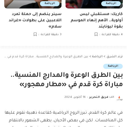
الرياضة
الرياضة
كاريك: مستقبلي ليس
سينر ينضم إلى حملة تمرد
أولوية… الأهم إنهاء الموسم
اللاعبين على بطولات «غراند
بقوة ليونايتد
سلام»
4 دقيقة للقراءة
3 دقيقة للقراءة
ترند الشرق
>
الرياضة
>
بين الطرق الوعرة والمدارج المنسية.. مباراة كرة قدم في «مطار مهجور»
الرياضة
بين الطرق الوعرة والمدارج المنسية..
مباراة كرة قدم في «مطار مهجور»
كتب
فريق التحرير
16 أكتوبر، 2024
Posted
by
في عالم كرة القدم، تبرز الروح الرياضية كقاعدة ذهبية تقوم عليها
كل المنافسات. لكن في بعض الأحيان، يطغى الشعور بالانتقام