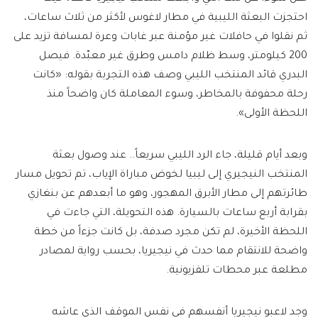
احتجزت البعثة الليبية في مطار لاغوس لأكثر من ثلاث ساعات،
ثم نقلوا في حافلات غير مؤمنة عبر غابات وعرة لمسافة تزيد على
200 كيلومتر، وسط ظلام دامس وطرق غير معبّدة. فيصل
البدري قائد المنتخب الليبي وصف هذه التجربة بقوله: «كانت
رحلة محفوفة بالمخاطر، وسوء المعاملة كان واضحاً منذ
اللحظة الأولى».
وبعد أيام قليلة، جاء الرد الليبي سريعاً.. عند وصول بعثة
المنتخب النيجيري إلى ليبيا لخوض مباراة الإياب، تم تحويل مسار
طائرتهم إلى مطار الأبرق المهجور، وهو ما أبعدهم عن بنغازي
بقرابة أربع ساعات بالسيارة. هذه التحويلة، التي جاءت في
اللحظة الأخيرة، لم تكن مجرد صدفة، بل كانت جزءاً من خطة
واضحة للانتقام مما حدث في نيجيريا، بحسب رواية لمصادر
مطلعة عبر محطات تلفزيونية.
وجد لاعبو نيجيريا أنفسهم في نفس الموقف الذي عاشه