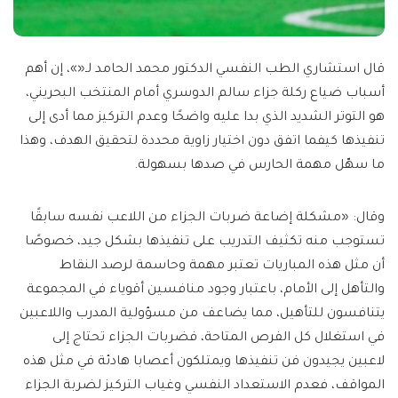
قال استشاري الطب النفسي الدكتور محمد الحامد لـ«»، إن أهم
أسباب ضياع ركلة جزاء سالم الدوسري أمام المنتخب البحريني،
هو التوتر الشديد الذي بدا عليه واضحًا وعدم التركيز مما أدى إلى
تنفيذها كيفما اتفق دون اختيار زاوية محددة لتحقيق الهدف، وهذا
ما سهّل مهمة الحارس في صدها بسهولة.
وقال: «مشكلة إضاعة ضربات الجزاء من اللاعب نفسه سابقًا
تستوجب منه تكثيف التدريب على تنفيذها بشكل جيد، خصوصًا
أن مثل هذه المباريات تعتبر مهمة وحاسمة لرصد النقاط
والتأهل إلى الأمام، باعتبار وجود منافسين أقوياء في المجموعة
يتنافسون للتأهيل، مما يضاعف من مسؤولية المدرب واللاعبين
في استغلال كل الفرص المتاحة، فضربات الجزاء تحتاج إلى
لاعبين يجيدون فن تنفيذها ويمتلكون أعصابا هادئة في مثل هذه
المواقف، فعدم الاستعداد النفسي وغياب التركيز لضربة الجزاء