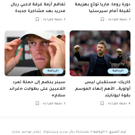
دورة روما: ماريا تودّع بهزيمة
تفاقم أزمة غرفة لاعبي ريال
ثقيلة أمام سيرستيا
مدريد بعد مشاجرة جديدة
3 دقيقة للقراءة
3 دقيقة للقراءة
الرياضة
الرياضة
كاريك: مستقبلي ليس
سينر ينضم إلى حملة تمرد
أولوية… الأهم إنهاء الموسم
اللاعبين على بطولات «غراند
بقوة ليونايتد
سلام»
4 دقيقة للقراءة
3 دقيقة للقراءة
ترند الشرق
>
الرياضة
>
بمشاركة ريال مدريد وبرشلونة.. إعلان مواعيد مباريات كأس السوبر الإسباني في السعودية