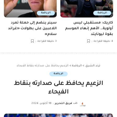
الرياضة
الرياضة
كاريك: مستقبلي ليس
سينر ينضم إلى حملة تمرد
أولوية… الأهم إنهاء الموسم
اللاعبين على بطولات «غراند
بقوة ليونايتد
سلام»
4 دقيقة للقراءة
3 دقيقة للقراءة
ترند الشرق
>
الرياضة
>
الزعيم يحافظ على صدارته بنقاط الفيحاء
الرياضة
الزعيم يحافظ على صدارته بنقاط
الفيحاء
كتب
فريق التحرير
18 أكتوبر، 2024
Posted
by