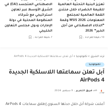
تعزيز البنية التحتية العالمية
الاصطناعي المتجسد (EAI) في
للقيمة الخضراء خلال منتدى
الشرق الأوسط عبر تعاون
القمة العالمية لمجتمع
استراتيجي مع شركاء
المعلومات WSIS 2026 وقمة
المنظومة المحلية في دولة
“الذكاء الاصطناعي من أجل
الإمارات ودول مجلس التعاون
الخير” 2026
الخليجي
10 دقيقة للقراءة
7 دقيقة للقراءة
ترند الشرق
>
تكنولوجيا
>
آبل تعلن سماعتها اللاسلكية الجديدة AirPods 4
تكنولوجيا
آبل تعلن سماعتها اللاسلكية الجديدة
AirPods 4
كتب
فريق التحرير
9 سبتمبر، 2024
Posted
by
أعلنت شركة آبل خلال حدثها السنوي إطلاق سماعات AirPods 4