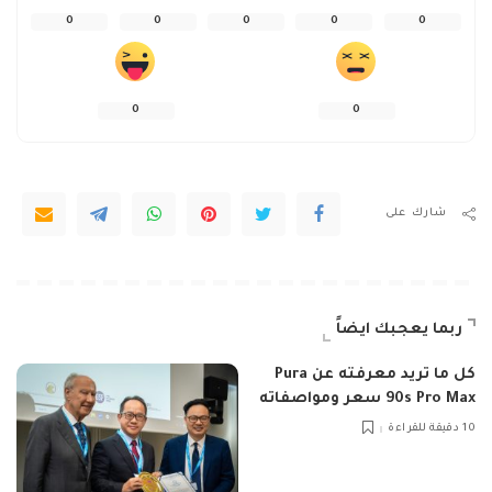
0
0
0
0
0
0
0
شارك على
ربما يعجبك ايضاً
كل ما تريد معرفته عن Pura
90s Pro Max سعر ومواصفاته
10 دقيقة للقراءة