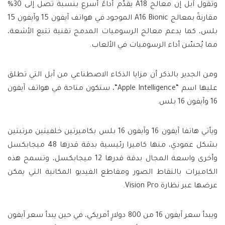
وتقول آبل إن معالج A18 يقدّم أداءً أسرع بنسبة تصل إلى 30%
مقارنةً بمعالج A16 Bionic الموجود في هواتف آيفون 15 وآيفون 15
بلس، كما يدعم معالج الرسوميات المدمج تقنية تتبع الأشعة،
مما يُحسّن أداء الرسوميات في الألعاب.
ومن الجدير بالذكر أن مزايا الذكاء الاصطناعي من آبل التي تطلق
عليها اسم “Apple Intelligence“، ستكون متاحة في هواتف آيفون
16 وآيفون 16 بلس.
ويأتي هاتفا آيفون 16 وآيفون 16 بلس بكاميرتين خلفيتين مرتبتين
بشكل عمودي، منها كاميرا رئيسية بدقة قدرها 48 ميجابكسل
وأخرى واسعة المجال بدقة قدرها 12 ميجابكسل، وتسمح هذه
الكاميرات بالتقاط الصور ومقاطع الفيديو المكانية التي يمكن
عرضها عبر نظارة Vision Pro.
ويبدأ سعر آيفون 16 من 800 دولارٍ أمريكي، في حين يبدأ سعر آيفون