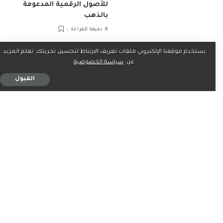
للأصول الرقمية المدعومة
بالذهب
8 دقيقة للقراءة
يستخدم موقعنا الإلكتروني ملفات تعريف الارتباط لتحسين تجربتك. تعلم المزيد
عن:
سياسة الخصوصية
القبول
اخبار التقنية
تكنولوجيا
اخبار التقنية
تكنولوجيا
الرؤية الخضراء لدولة الإمارات
فاراداي فيوتشر تعزز
تتصدر المشهد في جنيف:
استراتيجيتها لروبوتات الذكاء
تعزيز البنية التحتية العالمية
الاصطناعي المتجسد (EAI) في
للقيمة الخضراء خلال منتدى
الشرق الأوسط عبر تعاون
القمة العالمية لمجتمع
استراتيجي مع شركاء
المعلومات WSIS 2026 وقمة
المنظومة المحلية في دولة
“الذكاء الاصطناعي من أجل
الإمارات ودول مجلس التعاون
الخير” 2026
الخليجي