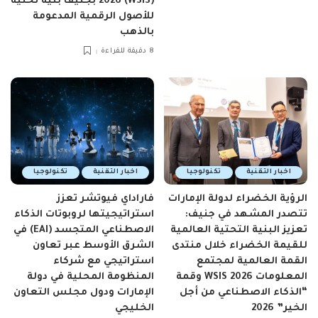
(WSIS) 2026 بجنيف بنية تحتية
للأصول الرقمية المدعومة
بالذهب
8 دقيقة للقراءة
اخبار التقنية
تكنولوجيا
اخبار التقنية
تكنولوجيا
الرؤية الخضراء لدولة الإمارات
فاراداي فيوتشر تعزز
تتصدر المشهد في جنيف:
استراتيجيتها لروبوتات الذكاء
تعزيز البنية التحتية العالمية
الاصطناعي المتجسد (EAI) في
للقيمة الخضراء خلال منتدى
الشرق الأوسط عبر تعاون
القمة العالمية لمجتمع
استراتيجي مع شركاء
المعلومات WSIS 2026 وقمة
المنظومة المحلية في دولة
“الذكاء الاصطناعي من أجل
الإمارات ودول مجلس التعاون
الخير” 2026
الخليجي