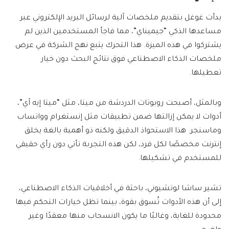
بدأت غوغل بتقديم ملخصات آلية لرسائل البريد الإلكتروني عبر
مساعدها الذكي “جيميناي”، مما فاجأ المستخدمين الذين لم
يشتركوا في هذه الميزة. هذا التحرك يتبع نهج الشركة في عرض
ملخصات الذكاء الاصطناعي فوق نتائج البحث دون خيار
تعطيلها.
وبالمثل، أصبحت روبوتات الدردشة من ميتا، مثل “ميتا إيه آي”،
أدوات لا يمكن إزالتها ضمن تطبيقات مثل إنستغرام وواتساب
وماسنجر. هذا الاستحواذ الدقيق ولكنه ذو أهمية بالغة يخلق
إنترنت مخصصًا لكل فرد، لكن هذه التجربة تأتي دون رأي حقيقي
للمستخدم في تشكيلها.
تشير ساشا لوتشيوني، باحثة في أخلاقيات الذكاء الاصطناعي،
إلى أن هذه الأدوات تُسوق بقوة، بينما تظل خيارات التحكم فيها
محدودة للغاية، وغالبًا ما يكون الانسحاب منها معقدًا وغير