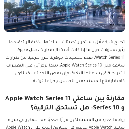
تطرح شركة أبل باستمرار تحديثات لساعتها الذكية الرائدة، مما
يثير تساؤلات حول ما إذا كانت أحدث الإصدارات، مثل Apple
Watch Series 11، تقدم تحسينات جوهرية تبرر الترقية من طرازات
سابقة مثل Apple Watch Series 10. بينما تركز أبل على التغييرات
التدريجية في ساعاتها الذكية، فإن بعض التحديثات قد تكون
كافية لإقناع المستخدمين الحاليين بإجراء الترقية.
مقارنة بين ساعتي Apple Watch Series 11
و Series 10: هل تستحق الترقية؟
يواجه العديد من المستهلكين قرارًا صعبًا عند التفكير في شراء
ساعة Apple Watch جديدة: هل يختارون أحدث طراز، Apple Watch