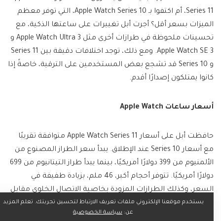
Series 11، أم اكتفوا بـ Apple Watch Series 10، التي توفر معظم
الميزات بسعر أقل؟ أجرت أبل تغييرات على ساعتها الذكية، مع
تحسينات ملحوظة في طرازات أخرى مثل Apple Watch Ultra 3 و
Apple Watch SE 3. ومع ذلك، توجد اختلافات دقيقة بين Series 11
و Series 10 قد تشجع بعض المستخدمين على الترقية، خاصةً إذا
كانوا يمتلكون إصدارًا أقدم.
أسعار ساعات Apple Watch
حافظت أبل على أسعار Apple Watch Series 11 متوافقة تقريبًا
مع أسعار Series 10 عند الإطلاق. يبدأ سعر الطراز المصنوع من
الألمنيوم من 399 دولارًا أمريكيًا، بينما يبدأ طراز التيتانيوم من 699
دولارًا أمريكيًا. تتوفر أحجام أكبر، 46 ملم، بزيادة طفيفة في
السعر، وكذلك الطرازات المزودة بخاصية الاتصال الخلوي مقابل
يستخدم موقعنا الإلكتروني ملفات تعريف الارتباط لتحسين تجربتك. تعلم المزيد
100 دولار إضافية. تزيد أسعار الساعات عند اختيار أساور من مواد
عن:
سياسة الخصوصية
أخرى غير المطاط أو النسيج.