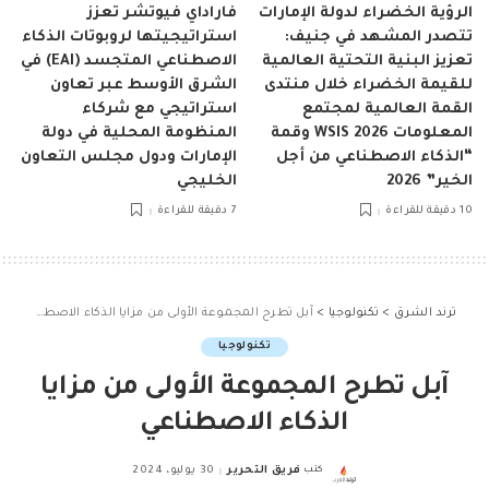
الرؤية الخضراء لدولة الإمارات
فاراداي فيوتشر تعزز
تتصدر المشهد في جنيف:
استراتيجيتها لروبوتات الذكاء
تعزيز البنية التحتية العالمية
الاصطناعي المتجسد (EAI) في
للقيمة الخضراء خلال منتدى
الشرق الأوسط عبر تعاون
القمة العالمية لمجتمع
استراتيجي مع شركاء
المعلومات WSIS 2026 وقمة
المنظومة المحلية في دولة
“الذكاء الاصطناعي من أجل
الإمارات ودول مجلس التعاون
الخير” 2026
الخليجي
10 دقيقة للقراءة
7 دقيقة للقراءة
ترند الشرق
>
تكنولوجيا
>
آبل تطرح المجموعة الأولى من مزايا الذكاء الاصطناعي
تكنولوجيا
آبل تطرح المجموعة الأولى من مزايا
الذكاء الاصطناعي
كتب
فريق التحرير
30 يوليو، 2024
Posted
by