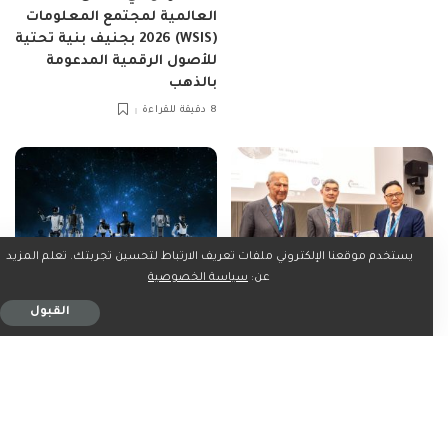
العالمية لمجتمع المعلومات
(WSIS) 2026 بجنيف بنية تحتية
للأصول الرقمية المدعومة
بالذهب
8 دقيقة للقراءة
يستخدم موقعنا الإلكتروني ملفات تعريف الارتباط لتحسين تجربتك. تعلم المزيد
عن:
سياسة الخصوصية
اخبار التقنية
تكنولوجيا
اخبار التقنية
تكنولوجيا
القبول
الرؤية الخضراء لدولة الإمارات
فاراداي فيوتشر تعزز
تتصدر المشهد في جنيف:
استراتيجيتها لروبوتات الذكاء
تعزيز البنية التحتية العالمية
الاصطناعي المتجسد (EAI) في
للقيمة الخضراء خلال منتدى
الشرق الأوسط عبر تعاون
القمة العالمية لمجتمع
استراتيجي مع شركاء
المعلومات WSIS 2026 وقمة
المنظومة المحلية في دولة