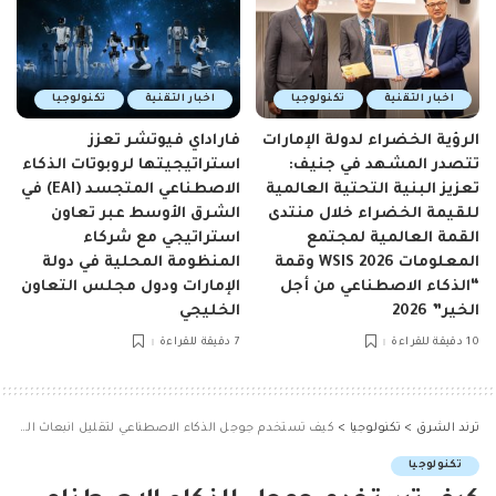
اخبار التقنية
تكنولوجيا
اخبار التقنية
تكنولوجيا
الرؤية الخضراء لدولة الإمارات
فاراداي فيوتشر تعزز
تتصدر المشهد في جنيف:
استراتيجيتها لروبوتات الذكاء
تعزيز البنية التحتية العالمية
الاصطناعي المتجسد (EAI) في
للقيمة الخضراء خلال منتدى
الشرق الأوسط عبر تعاون
القمة العالمية لمجتمع
استراتيجي مع شركاء
المعلومات WSIS 2026 وقمة
المنظومة المحلية في دولة
“الذكاء الاصطناعي من أجل
الإمارات ودول مجلس التعاون
الخير” 2026
الخليجي
10 دقيقة للقراءة
7 دقيقة للقراءة
ترند الشرق
>
تكنولوجيا
>
كيف تستخدم جوجل الذكاء الاصطناعي لتقليل انبعاث الغازات المسببة للاحتباس الحراري؟
تكنولوجيا