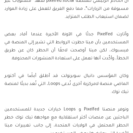
أن الخادم الرئيسي للمنصة pixelfed.social شهد “مستويات غير
مسبوقة من الزيارات”، مما دفع الفريق للعمل على زيادة الموارد
لضمان استيعاب الطلب المتزايد.
وأثارت Pixelfed جدلًا في الآونة الأخيرة عندما أفاد بعض
المستخدمين بأن ميتا حظرت الروابط التي تشير إلى المنصة في
فيسبوك، لكن ميتا أوضحت لاحقًا أن الحظر كان عن طريق
الخطأ، وأكّدت أنها تعمل على استعادة المنشورات المحذوفة.
وكان المؤسس دانيال سوبرنولت قد أطلق أيضًا في أكتوبر
الماضي منصة لامركزية أخرى تُدعى Loops، التي تُعد بديلًا لمنصة
تيك توك.
وتوفر منصتا Pixelfed و Loops خيارات جديدة للمستخدمين
الباحثين عن منصات أكثر استقلالية مع مواجهة تيك توك خطر
الحظر المحتمل في الولايات المتحدة، إلى جانب تغييرات ميتا