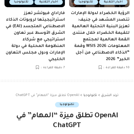
اخبار التقنية
تكنولوجيا
اخبار التقنية
تكنولوجيا
الرؤية الخضراء لدولة الإمارات
فاراداي فيوتشر تعزز
تتصدر المشهد في جنيف:
استراتيجيتها لروبوتات الذكاء
تعزيز البنية التحتية العالمية
الاصطناعي المتجسد (EAI) في
للقيمة الخضراء خلال منتدى
الشرق الأوسط عبر تعاون
القمة العالمية لمجتمع
استراتيجي مع شركاء
المعلومات WSIS 2026 وقمة
المنظومة المحلية في دولة
“الذكاء الاصطناعي من أجل
الإمارات ودول مجلس التعاون
الخير” 2026
الخليجي
10 دقيقة للقراءة
7 دقيقة للقراءة
ترند الشرق
>
تكنولوجيا
>
OpenAI تطلق ميزة “المهام” في ChatGPT
تكنولوجيا
OpenAI تطلق ميزة “المهام” في
ChatGPT