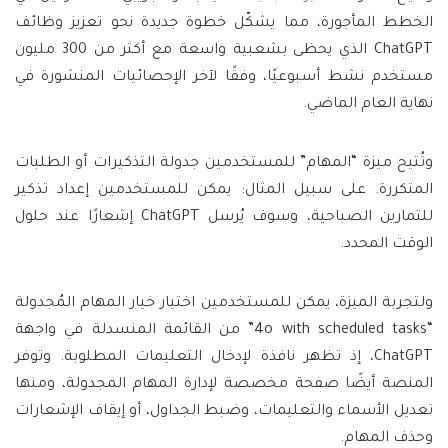
الخطط المأجورة، مما يشكّل خطوة جديدة نحو تعزيز وظائف
ChatGPT الذي يحظى بشعبية واسعة مع أكثر من 300 مليون
مستخدم نشط أسبوعيًا، وفقًا لآخر الإحصائيات المنشورة في
نهاية العام الماضي.
وتُتيح ميزة “المهام” للمستخدمين جدولة التذكيرات أو الطلبات
المتكررة. على سبيل المثال: يمكن للمستخدمين إعداد تذكير
للتمارين الصباحية، وسوف يُرسل ChatGPT إشعارًا عند حلول
الوقت المحدد.
ولتجربة الميزة، يمكن للمستخدمين اختيار خيار المهام المُجدولة
“4o with scheduled tasks” من القائمة المنسدلة في واجهة
ChatGPT، إذ تظهر نافذة لإدخال التعليمات المطلوبة. وتوفر
المنصة أيضًا صفحة مخصصة لإدارة المهام المجدولة، ومنها
تعديل الأسماء والتعليمات، وضبط الجداول، أو إيقاف الإشعارات
وحذف المهام.