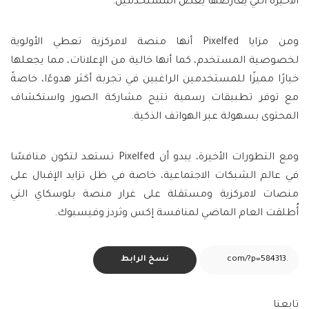
الأخيرة التي يعارضها بعض المستخدمين.
ومن مزايا Pixelfed أنها منصة لامركزية تعطي الأولوية
لخصوصية المستخدم، كما أنها خالية من الإعلانات، مما يجعلها
خيارًا مميزًا للمستخدمين الراغبين في تجربة أكثر هدوءًا، خاصةً
مع توفر تطبيقات رسمية تتيح مشاركة الصور واستكشاف
المحتوى بسهولة عبر الهواتف الذكية.
ومع التطورات الأخيرة، يبدو أن Pixelfed تستعد لتكون منافسًا
في عالم الشبكات الاجتماعية، خاصة في ظل تزايد الإقبال على
منصات لامركزية ومستقلة على غرار منصة بلوسكاي التي
أُطلقت العام الماضي لمنافسة إكس وثردز وفيسبوك.
نسخ الرابط
تابعنا