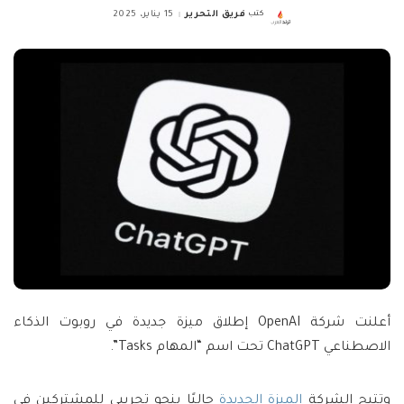
كتب
فريق التحرير
15 يناير، 2025
Posted
by
أعلنت شركة OpenAI إطلاق ميزة جديدة في روبوت الذكاء
الاصطناعي ChatGPT تحت اسم “المهام Tasks”.
وتتيح الشركة
الميزة الجديدة
حاليًا بنحو تجريبي للمشتركين في