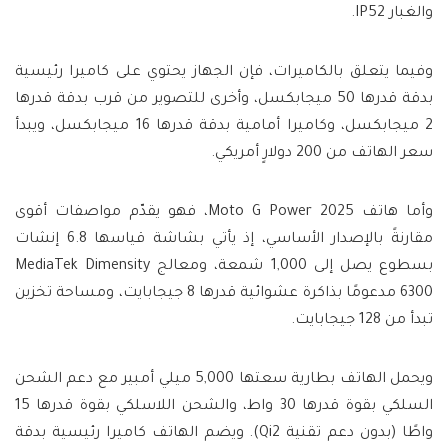
والغبار IP52.
وفيما يتعلق بالكاميرات، فإن الجهاز يحتوي على كاميرا رئيسية
بدقة قدرها 50 ميجابكسل، وأخرى للتصوير من قرب بدقة قدرها
2 ميجابكسل، وكاميرا أمامية بدقة قدرها 16 ميجابكسل، ويبدأ
سعر الهاتف من 200 دولارٍ أمريكي.
وأما هاتف Moto G Power 2025، فهو يقدّم مواصفات أقوى
مقارنةً بالإصدار الأساسي، إذ يأتي بشاشة قياسها 6.8 إنشات
بسطوع يصل إلى 1,000 شمعة، ومعالج MediaTek Dimensity
6300 مدعومًا بذاكرة عشوائية قدرها 8 جيجابايت، ومساحة تخزين
تبدأ من 128 جيجابايت.
ويحمل الهاتف بطارية سعتها 5,000 ميلي أمبير مع دعم الشحن
السلكي بقوة قدرها 30 واط، والشحن اللاسلكي بقوة قدرها 15
واطًا (بدون دعم تقنية Qi2). ويضم الهاتف كاميرا رئيسية بدقة