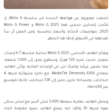
كشفت موتورولا عن هواتفها الجديدة من سلسلة Moto G، إذ
قدّمت إصدارين جديدين، هما Moto G 2025 و Moto G Power
2025، بمواصفات مُحدّثة، وأسعار تنافسية. ومن المقرر أن تبدأ
طرحهما في الأسواق لاحقًا هذا الشهر.
ويقدّم الهاتف الأساسي Moto G 2025 شاشة قياسها 6.7 إنشات
بمعدل تحديث قدره 120 هرتزًا، وسطوع يصل إلى 1,000 شمعة،
مما يضمن عرضًا واضحًا حتى في الإضاءة العالية، ويأتي الهاتف
بمعالج MediaTek Dimensity 6300، مع ذاكرة عشوائية قدرها 4
جيجابايت، ومساحة تخزين تصل إلى 128 جيجابايت قابلة للتوسيع
عبر microSD.
ويحمل الهاتف بطارية سعتها 5,000 ميلي أمبير مع شحن سلكي
بقوة قدرها 30 واطًا، كما يتمتع الهاتف بميزة مقاومة الماء