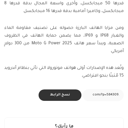
قدرها 50 ميجابكسل، وأخرى واسعة المجال بدقة قدرها 8
ميجابكسل، وكاميرا أمامية بدقة قدرها 16 ميجابكسل.
ومن مزايا الهاتف البارزة حصوله على تصنيف مقاومة الماء
والغبار IP68 و IP69، مما يضمن حماية الهاتف في الظروف
الصعبة، ويبدأ سعر هاتف Moto G Power 2025 من 300 دولارٍ
أمريكي.
وتُعد هذه الإصدارات أولى هواتف موتورولا التي تأتي بنظام أندرويد
15 مُثبتًا بنحو افتراضي.
نسخ الرابط
ما رأيك؟