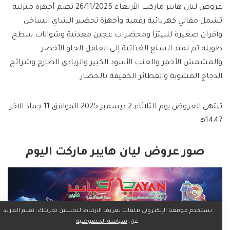
عروض ليان هايبر ماركت الأربعاء 26/11/2025 تضم أجهزة منزلية
تشمل مقالي كهربائية رقمية وأجهزة تحضير الشاي الساخن
وأفران صغيرة للبيتزا ومحضرات عجين معدنية وشوايات سطح
طويلة ثم تمتد السلع الغذائية إلى الفلفل الحلو الأخضر
والمشمش الأحمر والعنب الأسود الكبير والزبادي الطازج وشرائح
الدجاج المشوية والفطائر الخفيفة بالخضار
تنتهي العروض يوم الثلاثاء 2 ديسمبر 2025 الموافق 11 جماد الاخر
1447هـ
صور عروض ليان هايبر ماركت اليوم
يستخدم موقعنا الإلكتروني ملفات تعريف الارتباط لتحسين تجربتك. تعلم المزيد
عن:
سياسة الخصوصية