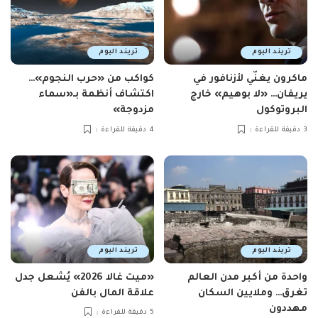
تريند اليوم
تريند اليوم
ماكرون يغنّي لأزنافور في
كواكب من «حرب النجوم»…
يريفان… «لا بوهيم» خارج
اكتشاف أنظمة بـ«سماء
البروتوكول
مزدوجة»
3 دقيقة للقراءة
4 دقيقة للقراءة
تريند اليوم
تريند اليوم
واحدة من أكبر مدن العالم
«ميت غالا 2026» يُشعل جدل
تغرق… وملايين السكان
علاقة المال بالفن
مهددون
5 دقيقة للقراءة