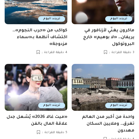
تريند اليوم
تريند اليوم
ماكرون يغنّي لأزنافور في
كواكب من «حرب النجوم»…
يريفان… «لا بوهيم» خارج
اكتشاف أنظمة بـ«سماء
البروتوكول
مزدوجة»
3 دقيقة للقراءة
4 دقيقة للقراءة
تريند اليوم
تريند اليوم
واحدة من أكبر مدن العالم
«ميت غالا 2026» يُشعل جدل
تغرق… وملايين السكان
علاقة المال بالفن
مهددون
5 دقيقة للقراءة