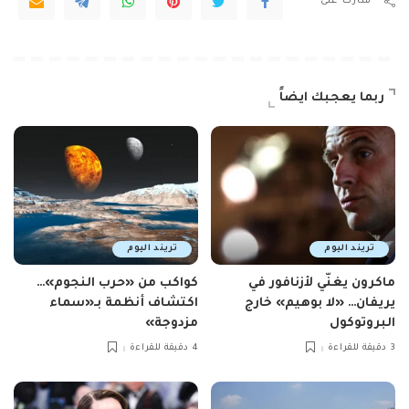
شارك على
ربما يعجبك ايضاً
تريند اليوم
تريند اليوم
ماكرون يغنّي لأزنافور في
كواكب من «حرب النجوم»…
يريفان… «لا بوهيم» خارج
اكتشاف أنظمة بـ«سماء
البروتوكول
مزدوجة»
3 دقيقة للقراءة
4 دقيقة للقراءة