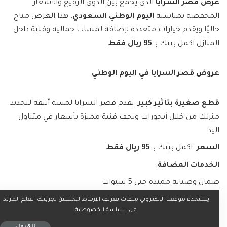
عرض قصر السرايا
الذي يجمع بين الذوق الرفيع والأسعار
المخفضة بمناسبة
اليوم الوطني السعودي
. هذا العرض متاح
حاليًا ويقدم خيارات متعددة لإضافة لمسات جمالية وفنية داخل
المنازل اكمل بيتك بـ
95 ريال فقط
عروض قصر السرايا في اليوم الوطني
قطع صغيرة بتأثير كبير
: يقدم قصر السرايا لمسة أنيقة لتجديد
منزلك من خلال أبجورات وتحف فنية مميزة بأسعار في متناول
اليد
السعر
: اكمل بيتك بـ
95 ريال فقط
الخدمات المضافة
:
ضمان وصيانة ممتدة حتى 5 سنوات
توصيل وتركيب مجاني في جميع أنحاء المملكة
يستخدم موقعنا الإلكتروني ملفات تعريف الارتباط لتحسين تجربتك. تعلم المزيد
عن:
سياسة الخصوصية
أنظمة تقسيط مرنة ومريحة عبر “تمارا” و “تابي”