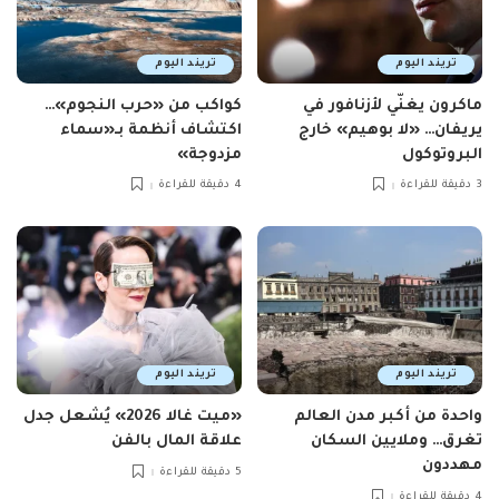
تريند اليوم
تريند اليوم
ماكرون يغنّي لأزنافور في
كواكب من «حرب النجوم»…
يريفان… «لا بوهيم» خارج
اكتشاف أنظمة بـ«سماء
البروتوكول
مزدوجة»
3 دقيقة للقراءة
4 دقيقة للقراءة
تريند اليوم
تريند اليوم
واحدة من أكبر مدن العالم
«ميت غالا 2026» يُشعل جدل
تغرق… وملايين السكان
علاقة المال بالفن
مهددون
5 دقيقة للقراءة
4 دقيقة للقراءة