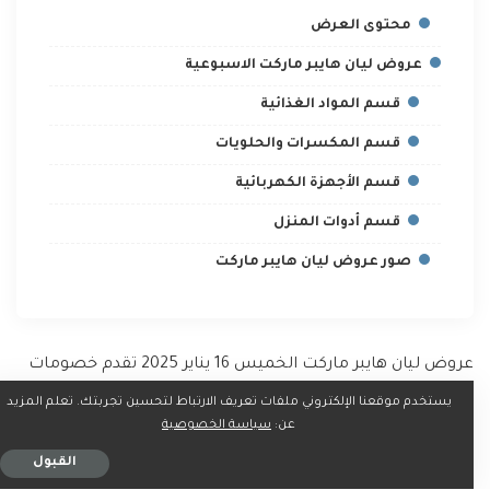
محتوى العرض
عروض ليان هايبر ماركت الاسبوعية
قسم المواد الغذائية
قسم المكسرات والحلويات
قسم الأجهزة الكهربائية
قسم أدوات المنزل
صور عروض ليان هايبر ماركت
عروض ليان هايبر ماركت الخميس 16 يناير 2025 تقدم خصومات
مميزة على تشكيلة متنوعة من المنتجات التي تلبي كافة
يستخدم موقعنا الإلكتروني ملفات تعريف الارتباط لتحسين تجربتك. تعلم المزيد
احتياجات الأسرة و تشمل العروض أسعارا مخفضة على الفواكه
عن:
سياسة الخصوصية
الطازجة و الخضروات العضوية والأسماك البحرية، بالإضافة إلى
القبول
منتجات الإفطار مثل الأجبان المربيات والعسل الطبيعي.