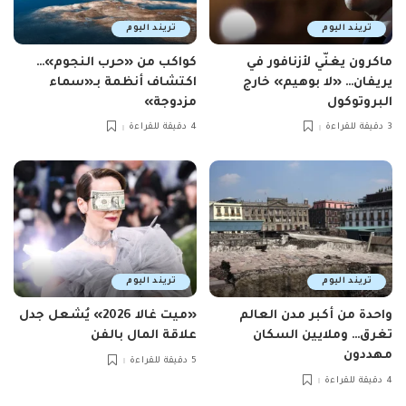
تريند اليوم
تريند اليوم
ماكرون يغنّي لأزنافور في
كواكب من «حرب النجوم»…
يريفان… «لا بوهيم» خارج
اكتشاف أنظمة بـ«سماء
البروتوكول
مزدوجة»
3 دقيقة للقراءة
4 دقيقة للقراءة
تريند اليوم
تريند اليوم
واحدة من أكبر مدن العالم
«ميت غالا 2026» يُشعل جدل
تغرق… وملايين السكان
علاقة المال بالفن
مهددون
5 دقيقة للقراءة
4 دقيقة للقراءة