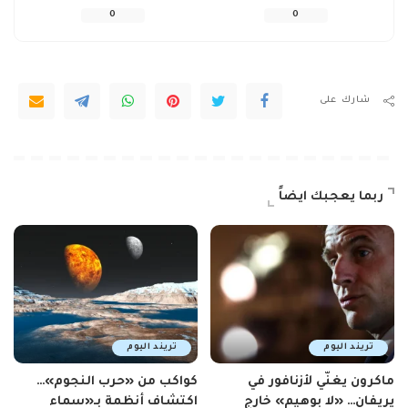
0
0
شارك على
ربما يعجبك ايضاً
تريند اليوم
تريند اليوم
ماكرون يغنّي لأزنافور في
كواكب من «حرب النجوم»…
يريفان… «لا بوهيم» خارج
اكتشاف أنظمة بـ«سماء