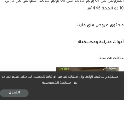
العروض من 01 يونيو 2025 حتى 06 يونيو 2025، الموافق من 5 إلى
10 ذو الحجة 1446هـ
محتوى عروض ماي مارت
أدوات منزلية ومطبخية:
مقالات ذات صلة
يستخدم موقعنا الإلكتروني ملفات تعريف الارتباط لتحسين تجربتك. تعلم المزيد
عن:
سياسة الخصوصية
القبول
استمتع بمزايا أقوى مع عروض زين المفوترة الجديدة – إنترنت