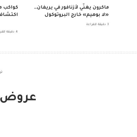
ماكرون يغنّي لأزنافور في يريفان…
كواكب م
«لا بوهيم» خارج البروتوكول
اكتشاف 
3 دقيقة للقراءة
4 دقيقة للقراءة
تر
عروض ن