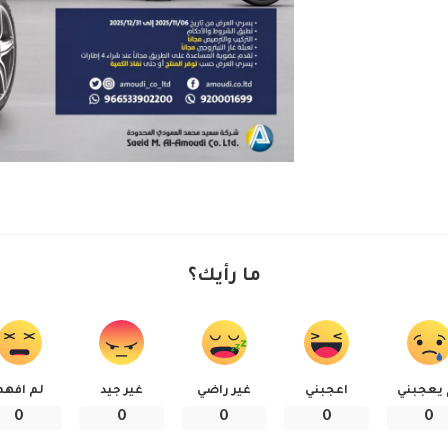
ما رأيك؟
 يعجبني
اعجبني
غير راضي
غير جيد
لم افهم
0
0
0
0
0