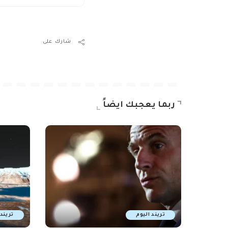
شارك على
ربما يعجبك ايضاً
تريند اليوم
تريند 