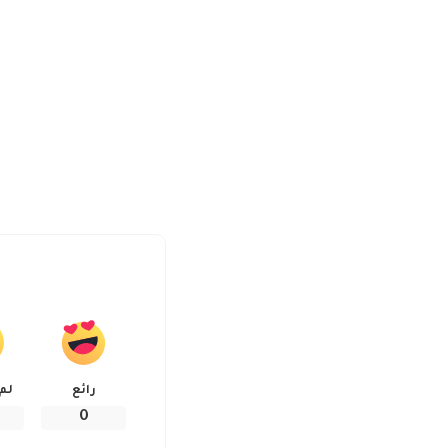
رائع
لم
0