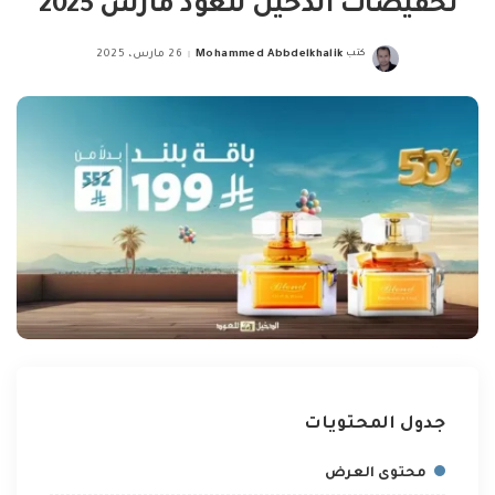
تخفيضات الدخيل للعود مارس 2025
كتب
Mohammed Abbdelkhalik
26 مارس، 2025
Posted
by
جدول المحتويات
محتوى العرض