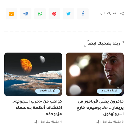
شارك على
ربما يعجبك ايضاً
تريند اليوم
تريند اليوم
ماكرون يغنّي لأزنافور في
كواكب من «حرب النجوم»…
يريفان… «لا بوهيم» خارج
اكتشاف أنظمة بـ«سماء
البروتوكول
مزدوجة»
3 دقيقة للقراءة
4 دقيقة للقراءة