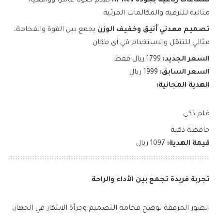
سماعات رباعية بجودة Hi-Res
تقدم صوتاً غامرًا وواقعيًا،
مثالية للترفيه والمكالمات المرئية
تصميم معدني أنيق وخفيف الوزن
يجمع بين القوة والفخامة،
مثالي للتنقل والاستخدام في أي مكان
السعر الجديد:
1799 ريال فقط
السعر السابق:
1999 ريال
الهدية المجانية:
قلم ذكي
حافظة ذكية
قيمة الهدية:
1097 ريال
تجربة فريدة تجمع بين الأداء والراحة
الصور المرفقة توضح فخامة التصميم وجرأة الابتكار في الجهاز،