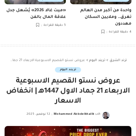
واحدة من أكبر مدن العالم
«ميت غالا 2026» يُشعل جدل
تغرق… وملايين السكان
علاقة المال بالفن
مهددون
5 دقيقة للقراءة
4 دقيقة للقراءة
ترند الشرق
>
تريند اليوم
>
عروض نستو القصيم الاسبوعية الاربعاء 21 جماد الاول 1447هـ | انخفاض الاسعار
تريند اليوم
عروض نستو القصيم الاسبوعية
الاربعاء 21 جماد الاول 1447هـ | انخفاض
الاسعار
كتب
Mohammed Abbdelkhalik
12 نوفمبر، 2025
Posted
by