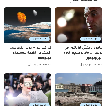
ربما يعجبك ايضاً
تريند اليوم
تريند اليوم
ماكرون يغنّي لأزنافور في
كواكب من «حرب النجوم»…
يريفان… «لا بوهيم» خارج
اكتشاف أنظمة بـ«سماء
البروتوكول
مزدوجة»
3 دقيقة للقراءة
4 دقيقة للقراءة
تريند اليوم
تريند اليوم