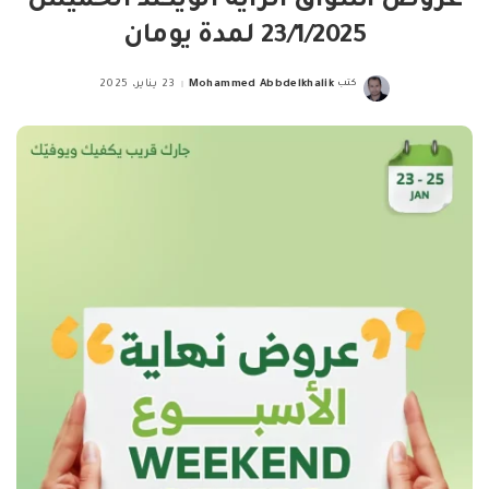
عروض اسواق الراية الويكند الخميس
23/1/2025 لمدة يومان
كتب
Mohammed Abbdelkhalik
23 يناير، 2025
Posted
by