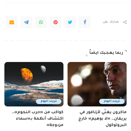
شارك على
ربما يعجبك ايضاً
تريند اليوم
تريند اليوم
ماكرون يغنّي لأزنافور في
كواكب من «حرب النجوم»…
يريفان… «لا بوهيم» خارج
اكتشاف أنظمة بـ«سماء
البروتوكول
مزدوجة»