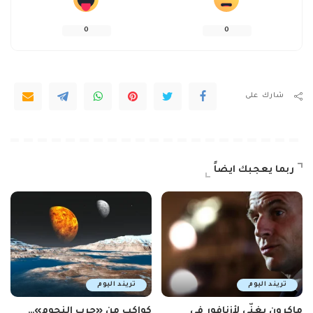
0
0
شارك على
ربما يعجبك ايضاً
تريند اليوم
تريند اليوم
ماكرون يغنّي لأزنافور في
كواكب من «حرب النجوم»…