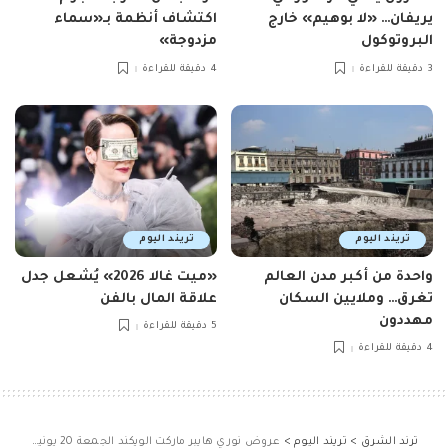
يريفان… «لا بوهيم» خارج
اكتشاف أنظمة بـ«سماء
البروتوكول
مزدوجة»
3 دقيقة للقراءة
4 دقيقة للقراءة
تريند اليوم
تريند اليوم
واحدة من أكبر مدن العالم
«ميت غالا 2026» يُشعل جدل
تغرق… وملايين السكان
علاقة المال بالفن
مهددون
5 دقيقة للقراءة
4 دقيقة للقراءة
ترند الشرق
>
تريند اليوم
>
عروض نوري هايبر ماركت الويكند الجمعة 20 يونيو 2025 لمدة يومان