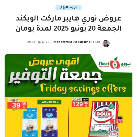
تريند اليوم
عروض نوري هايبر ماركت الويكند
الجمعة 20 يونيو 2025 لمدة يومان
كتب
Mohammed Abbdelkhalik
20 يونيو، 2025
Posted
by