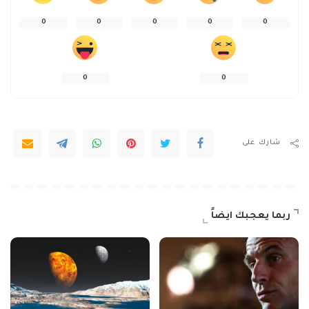
0
0
0
0
0
0
0
شارك على
ربما يعجبك ايضاً