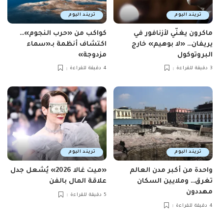
تريند اليوم
تريند اليوم
ماكرون يغنّي لأزنافور في
كواكب من «حرب النجوم»…
يريفان… «لا بوهيم» خارج
اكتشاف أنظمة بـ«سماء
البروتوكول
مزدوجة»
3 دقيقة للقراءة
4 دقيقة للقراءة
تريند اليوم
تريند اليوم
واحدة من أكبر مدن العالم
«ميت غالا 2026» يُشعل جدل
تغرق… وملايين السكان
علاقة المال بالفن
مهددون
5 دقيقة للقراءة
4 دقيقة للقراءة