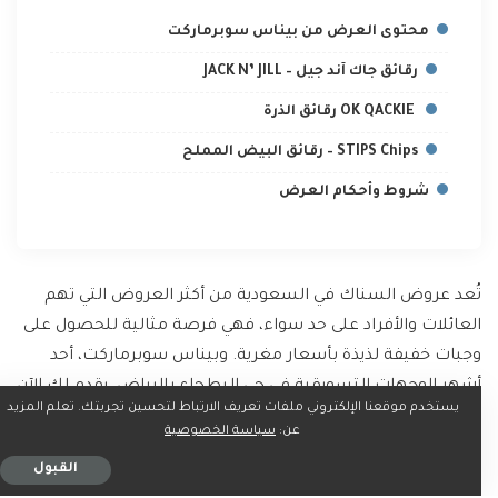
محتوى العرض من بيناس سوبرماركت
رقائق جاك آند جيل – JACK N’ JILL
OK QACKIE رقائق الذرة
STIPS Chips – رقائق البيض المملح
شروط وأحكام العرض
تُعد عروض السناك في السعودية من أكثر العروض التي تهم
العائلات والأفراد على حد سواء، فهي فرصة مثالية للحصول على
وجبات خفيفة لذيذة بأسعار مغرية. وبيناس سوبرماركت، أحد
أشهر الوجهات التسويقية في حي البطحاء بالرياض، يقدم لك الآن
يستخدم موقعنا الإلكتروني ملفات تعريف الارتباط لتحسين تجربتك. تعلم المزيد
عرضاً لا يُفوت بعنوان
SNACKS TIME – اشترِ واحدة واحصل على
عن:
سياسة الخصوصية
الأخرى مجاناً
من 15 إلى 20 مايو 2025
القبول