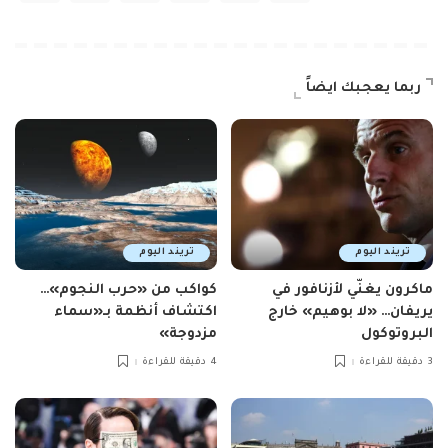
ربما يعجبك ايضاً
تريند اليوم
تريند اليوم
ماكرون يغنّي لأزنافور في
كواكب من «حرب النجوم»…
يريفان… «لا بوهيم» خارج
اكتشاف أنظمة بـ«سماء
البروتوكول
مزدوجة»
3 دقيقة للقراءة
4 دقيقة للقراءة