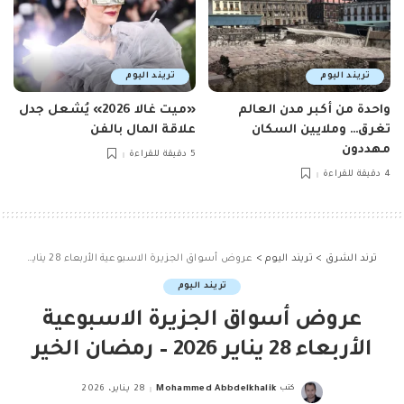
تريند اليوم
تريند اليوم
واحدة من أكبر مدن العالم
«ميت غالا 2026» يُشعل جدل
تغرق… وملايين السكان
علاقة المال بالفن
مهددون
5 دقيقة للقراءة
4 دقيقة للقراءة
ترند الشرق
>
تريند اليوم
>
عروض أسواق الجزيرة الاسبوعية الأربعاء 28 يناير 2026 – رمضان الخير
تريند اليوم
عروض أسواق الجزيرة الاسبوعية
الأربعاء 28 يناير 2026 – رمضان الخير
كتب
Mohammed Abbdelkhalik
28 يناير، 2026
Posted
by