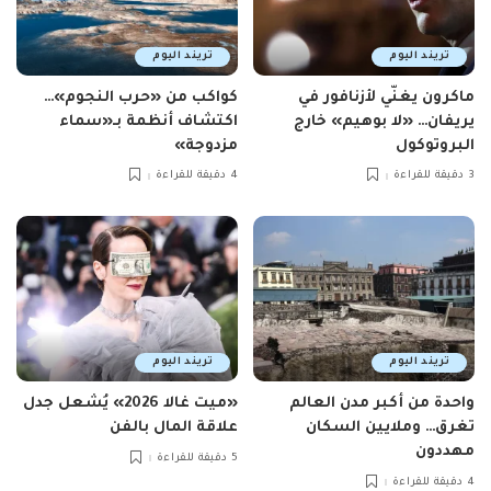
تريند اليوم
تريند اليوم
ماكرون يغنّي لأزنافور في
كواكب من «حرب النجوم»…
يريفان… «لا بوهيم» خارج
اكتشاف أنظمة بـ«سماء
البروتوكول
مزدوجة»
3 دقيقة للقراءة
4 دقيقة للقراءة
تريند اليوم
تريند اليوم
واحدة من أكبر مدن العالم
«ميت غالا 2026» يُشعل جدل
تغرق… وملايين السكان
علاقة المال بالفن
مهددون
5 دقيقة للقراءة
4 دقيقة للقراءة