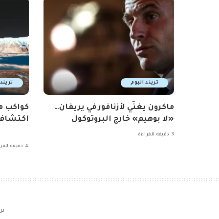
تريند اليوم
تريند 
ماكرون يغنّي لأزنافور في يريفان…
كواكب م
«لا بوهيم» خارج البروتوكول
اكتشاف 
3 دقيقة للقراءة
4 دقيقة للقراءة
تر