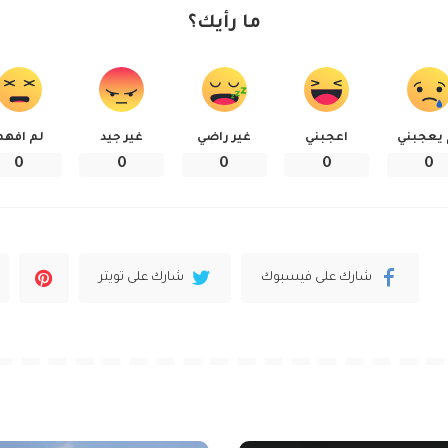
ما رأيك؟
 يعجبني
اعجبني
غير راضي
غير جيد
لم افهم
0
0
0
0
0
شارك على فيسبوك
شارك على تويتر