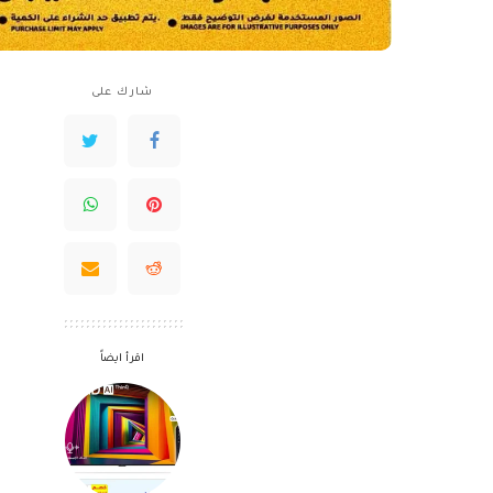
شارك على
اقرأ ايضاً