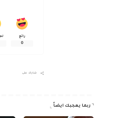
رائع
لم
0
شارك على
ربما يعجبك ايضاً