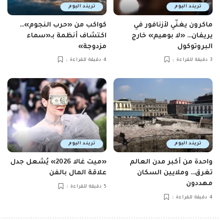
تريند اليوم
تريند اليوم
ماكرون يغنّي لأزنافور في
كواكب من «حرب النجوم»…
يريفان… «لا بوهيم» خارج
اكتشاف أنظمة بـ«سماء
البروتوكول
مزدوجة»
3 دقيقة للقراءة
4 دقيقة للقراءة
تريند اليوم
تريند اليوم
واحدة من أكبر مدن العالم
«ميت غالا 2026» يُشعل جدل
تغرق… وملايين السكان
علاقة المال بالفن
مهددون
5 دقيقة للقراءة
4 دقيقة للقراءة