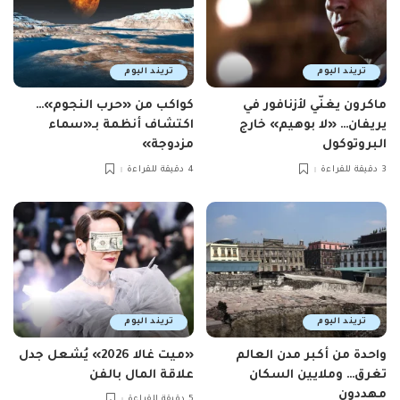
تريند اليوم
تريند اليوم
ماكرون يغنّي لأزنافور في
كواكب من «حرب النجوم»…
يريفان… «لا بوهيم» خارج
اكتشاف أنظمة بـ«سماء
البروتوكول
مزدوجة»
3 دقيقة للقراءة
4 دقيقة للقراءة
تريند اليوم
تريند اليوم
واحدة من أكبر مدن العالم
«ميت غالا 2026» يُشعل جدل
تغرق… وملايين السكان
علاقة المال بالفن
مهددون
5 دقيقة للقراءة