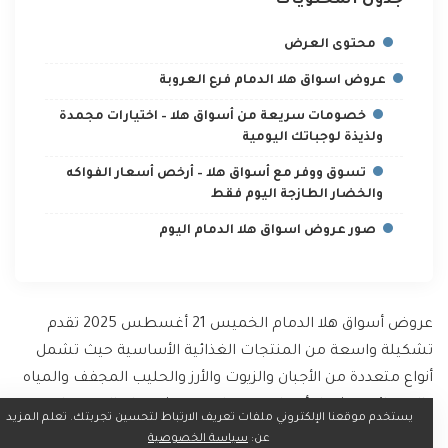
جدول المحتويات
محتوى العرض
عروض اسواق هلا الدمام فرع العروبة
خصومات سريعة من أسواق هلا – اختيارات مجمدة
ولذيذة لوجباتك اليومية
تسوق ووفر مع أسواق هلا – أرخص أسعار الفواكه
والخضار الطازجة اليوم فقط
صور عروض اسواق هلا الدمام اليوم
عروض أسواق هلا الدمام الخميس 21 أغسطس 2025 تقدم
تشكيلة واسعة من المنتجات الغذائية الأساسية حيث تشمل
أنواع متعددة من الأجبان والزيوت والأرز والحليب المجفف والمياه
والعصائر و تشمل أيضا تخفيضات مدهشة على الخضروات
يستخدم موقعنا الإلكتروني ملفات تعريف الارتباط لتحسين تجربتك. تعلم المزيد
والفواكه الطازجة مثل التفاح والموز والجزر والبطاطس إلى جانب
عن:
سياسة الخصوصية