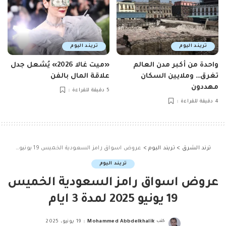
تريند اليوم
تريند اليوم
واحدة من أكبر مدن العالم
«ميت غالا 2026» يُشعل جدل
تغرق… وملايين السكان
علاقة المال بالفن
مهددون
5 دقيقة للقراءة
4 دقيقة للقراءة
ترند الشرق
>
تريند اليوم
>
عروض اسواق رامز السعودية الخميس 19 يونيو 2025 لمدة 3 ايام
تريند اليوم
عروض اسواق رامز السعودية الخميس
19 يونيو 2025 لمدة 3 ايام
كتب
Mohammed Abbdelkhalik
19 يونيو، 2025
Posted