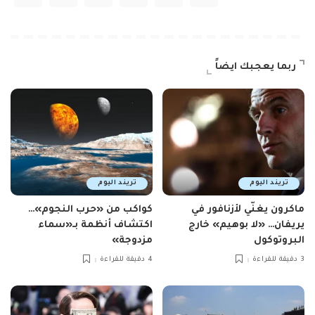
ربما يعجبك ايضاً
تريند اليوم
تريند اليوم
ماكرون يغنّي لأزنافور في
كواكب من «حرب النجوم»…
يريفان… «لا بوهيم» خارج
اكتشاف أنظمة بـ«سماء
البروتوكول
مزدوجة»
3 دقيقة للقراءة
4 دقيقة للقراءة