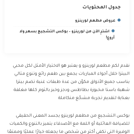
جدول المحتويات
عروض مطعم لورينزو
اشترِ الآن من لورينزو – بوكس التشجيع بسعر ولا
أروع!
نقدم لكم مطعم لورينزو و يعتبر هو الاختيار الأمثل لكل محبي
البيتزا خلال أجواء المباريات يجمع بين طعم رائع وتنوع مثالي
يناسب جميع الأذواق مكوّن من عدة طبقات غنية تضم بيتزا
شهية باستا مخبوزة بطاطس ودجز وخبز بالثوم كلها مغلفة
بعناية لتقديم تجربة مشجّع متكاملة
بوكس التشجيع من مطعم لورينزو يجسد المعنى الحقيقي
للضيافة العائلية أو اللمة مع الأصدقاء يتميز بالتنوع والكميات
الوفيرة التي تكفي أكثر من شخص ما يجعله خيارًا عمليًا وممتعًا