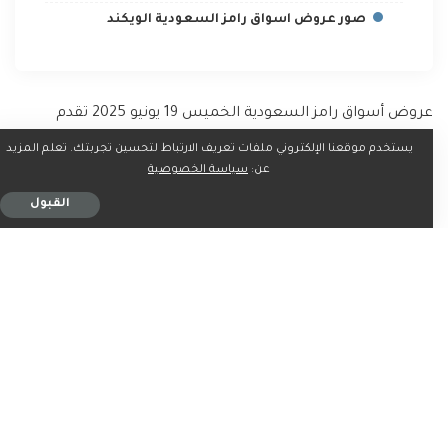
صور عروض اسواق رامز السعودية الويكند
عروض أسواق رامز السعودية الخميس 19 يونيو 2025 تقدم
مجموعة متنوعة من المنتجات الطازجة التي تلبي احتياجات
يستخدم موقعنا الإلكتروني ملفات تعريف الارتباط لتحسين تجربتك. تعلم المزيد
الأسرة السعودية من الخضار والفواكه بجودة عالية حيث تشمل
عن:
سياسة الخصوصية
العروض طماطم شوقة وكوسة وخيار وباذنجان أسود بالإضافة
القبول
إلى الجزر البلدي والملفوف الأبيض وكلها طازجة ومختارة بعناية
عروض أسواق رامز السعودية لا تقتصر على الخضار فحسب بل
تمتد لتشمل فواكه مختارة مثل الموز والتفاح السكري والأخضر
والبرتقال العصير والبطيخ حيث يمكن للأسرة الاستمتاع بتنوع
الفواكه الموسمية ضمن أسعار منافسة كما تبرز العروض
الفلفل الحار الهندي والليمون الأصفر والمانجو اليمني والكيوي