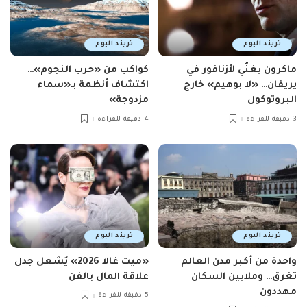
تريند اليوم
تريند اليوم
ماكرون يغنّي لأزنافور في
كواكب من «حرب النجوم»…
يريفان… «لا بوهيم» خارج
اكتشاف أنظمة بـ«سماء
البروتوكول
مزدوجة»
3 دقيقة للقراءة
4 دقيقة للقراءة
تريند اليوم
تريند اليوم
واحدة من أكبر مدن العالم
«ميت غالا 2026» يُشعل جدل
تغرق… وملايين السكان
علاقة المال بالفن
مهددون
5 دقيقة للقراءة