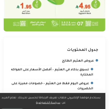
جدول المحتويات
عروض العثيم الطازج
تسوق بذكاء في العثيم – أفضل الأسعار على الفواكه
المختارة
عروض اليوم فقط من العثيم – خصومات مميزة على
الخضروات
صور عروض العثيم اليوم
يستخدم موقعنا الإلكتروني ملفات تعريف الارتباط لتحسين تجربتك. تعلم المزيد
عن:
سياسة الخصوصية
خصمك يبدأ من العثيم – أسعار مغرية على اللحوم