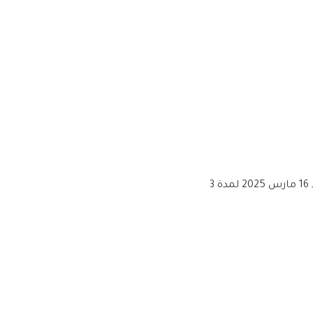
عروض لولو جدة الطازج بصفحة واحدة الاحد 16 مارس 2025 لمدة 3