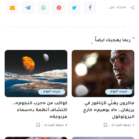
شارك على
ربما يعجبك ايضاً
تريند اليوم
تريند اليوم
ماكرون يغنّي لأزنافور في
كواكب من «حرب النجوم»…
يريفان… «لا بوهيم» خارج
اكتشاف أنظمة بـ«سماء
البروتوكول
مزدوجة»
3 دقيقة للقراءة
4 دقيقة للقراءة